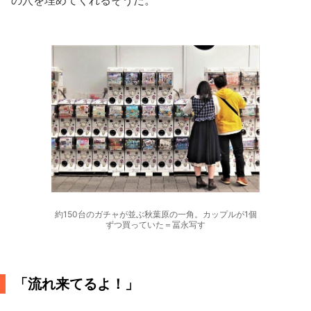
の穴を埋めてくれるそうだ。
約150台のガチャが並ぶ秋葉原の一角。カップルが1個
ずつ買っていた＝冨永写す
「流れ来てるよ！」