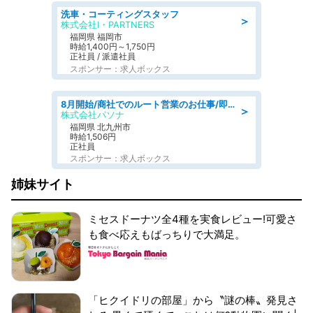
洗車・コーティングスタッフ
＞
株式会社I・PARTNERS
福岡県 福岡市
時給1,400円～1,750円
正社員 / 派遣社員
スポンサー：求人ボックス
8月開始/商社でのルート営業のお仕事/即日勤務可/車通勤可/営業
＞
株式会社パソナ
福岡県 北九州市
時給1,506円
正社員
スポンサー：求人ボックス
姉妹サイト
ミセスドーナツ全4種を実食レビュー!可愛さ
も食べ応えもばっちりで大満足。
「ヒクイドリの部屋」から〝謎の棒〟発見さ