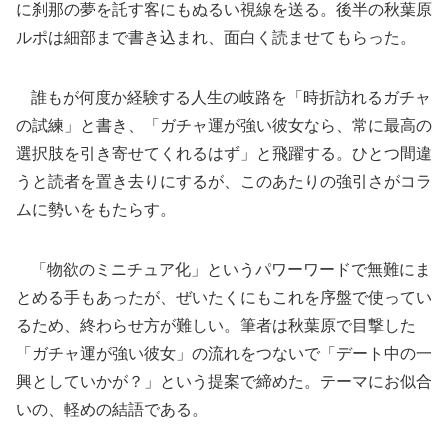
に刹那の夢を託す客にもぬるい視線を送る。後半の秋葉原
ルポは細部まで書き込まれ、面白く読ませてもらった。
誰もが何度か経験する人生の岐路を「時折訪れるガチャ
の試練」と書き、「ガチャ運が強い彼女なら、常に最高の
選択肢を引き寄せてくれるはず」と飛躍する。ひとつ間違
うと読者を置き去りにするが、このあたりの強引さがコラ
ムに勢いをもたらす。
「物欲のミニチュア化」というパワーワードで無難にま
とめる手もあったが、ぜいたくにもこれを序盤で使ってい
るため、終わらせ方が難しい。筆者は秋葉原で目撃した
「ガチャ運が強い彼女」の流れをつないで「デート中の一
興としていかが？」という提案で締めた。テーマにお似合
いの、軽めの結語である。