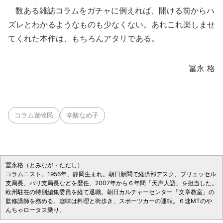
数ある雑誌コラムをガチャに例えれば、開ける前からハ
ズレとわかるようなものも少なくない。あれこれ楽しませ
てくれた本作は、もちろんアタリである。
冨永 格
コラム遊牧民
辛酸なめ子
冨永格（とみなが・ただし）
コラムニスト。1956年、静岡生まれ。朝日新聞で経済部デスク、ブリュッセル
支局長、パリ支局長などを歴任、2007年から６年間「天声人語」を担当した。
欧州駐在の特別編集委員を経て退職。朝日カルチャーセンター「文章教室」の
監修講師を務める。趣味は料理と街歩き、スポーツカーの運転。６速MTのや
んちゃロータス乗り。