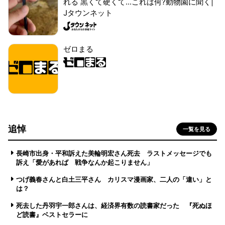
れる 黒くて硬くて...これは何?動物園に聞く|
Jタウンネット
ゼロまる
追悼
一覧を見る
長崎市出身・平和訴えた美輪明宏さん死去 ラストメッセージでも
訴え「愛があれば 戦争なんか起こりません」
つげ義春さんと白土三平さん カリスマ漫画家、二人の「違い」と
は？
死去した丹羽宇一郎さんは、経済界有数の読書家だった 『死ぬほ
ど読書』ベストセラーに