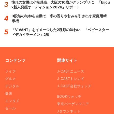
憧れの女優は小松菜奈、大阪の16歳がグランプリに 「bijou
x新人発掘オーディション2026」リポート
3段階の制御を自動で 米の香りや甘みを引き出す家庭用精
米機
「VIVANT」をイメージした2種類の味わい 「ベビースター
ドデカイラーメン」2種
コンテンツ
関連サイト
ライフ
J-CASTニュース
グルメ
J-CASTトレンド
デジタル
J-CAST会社ウォッチ
健康
BOOKウォッチ
エンタメ
東京バーゲンマニア
セール
Jタウンネット