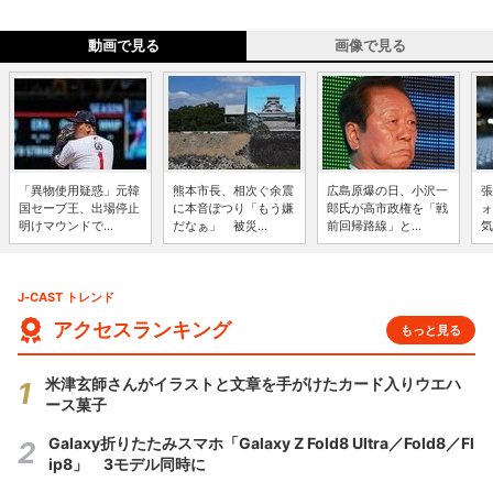
動画で見る
画像で見る
「異物使用疑惑」元韓
熊本市長、相次ぐ余震
広島原爆の日、小沢一
張
国セーブ王、出場停止
に本音ぽつり「もう嫌
郎氏が高市政権を「戦
ォ
明けマウンドで...
だなぁ」 被災...
前回帰路線」と...
気
J-CAST トレンド
アクセスランキング
もっと見る
米津玄師さんがイラストと文章を手がけたカード入りウエハ
ース菓子
Galaxy折りたたみスマホ「Galaxy Z Fold8 Ultra／Fold8／Fl
ip8」 3モデル同時に