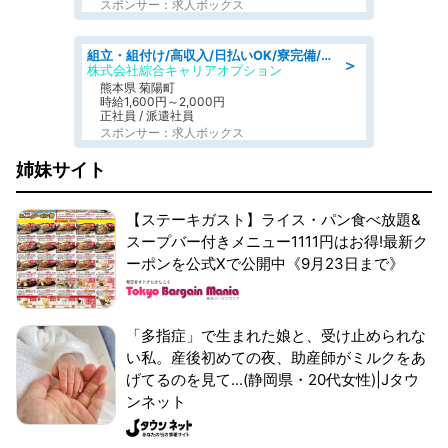
スポンサー：求人ボックス
組立・組付け/高収入/日払いOK/寮完備/交替制/20・30・40代活躍中
＞
株式会社綜合キャリアオプション
熊本県 菊陽町
時給1,600円～2,000円
正社員 / 派遣社員
スポンサー：求人ボックス
姉妹サイト
【ステーキガスト】ライス・パン食べ放題&
スープバー付きメニュー1111円はお得!最新ク
ーポンを公式Xで公開中《9月23日まで》
「多指症」で生まれた娘と、受け止められな
い私。産後初めての夜、助産師がミルクをあ
げてるのを見て...(静岡県・20代女性)|Jタウ
ンネット