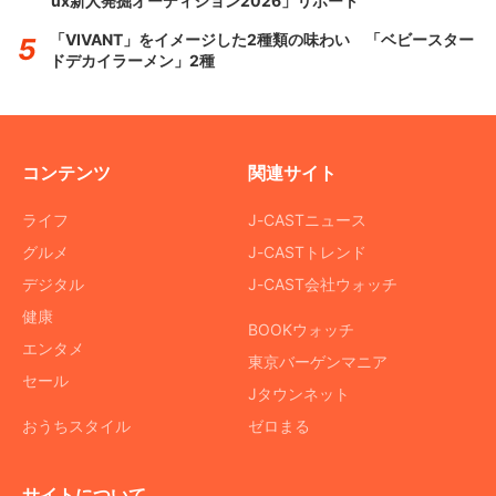
ux新人発掘オーディション2026」リポート
「VIVANT」をイメージした2種類の味わい 「ベビースター
ドデカイラーメン」2種
コンテンツ
関連サイト
ライフ
J-CASTニュース
グルメ
J-CASTトレンド
デジタル
J-CAST会社ウォッチ
健康
BOOKウォッチ
エンタメ
東京バーゲンマニア
セール
Jタウンネット
おうちスタイル
ゼロまる
サイトについて