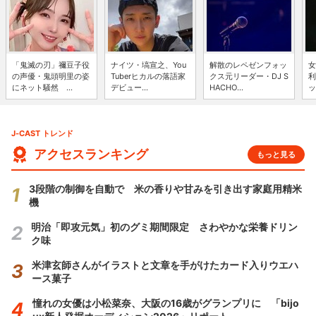
「鬼滅の刃」禰豆子役
ナイツ・塙宣之、You
解散のレペゼンフォッ
女
の声優・鬼頭明里の姿
Tuberヒカルの落語家
クス元リーダー・DJ S
利
にネット騒然 ...
デビュー...
HACHO...
ッ
J-CAST トレンド
アクセスランキング
もっと見る
3段階の制御を自動で 米の香りや甘みを引き出す家庭用精米
機
明治「即攻元気」初のグミ期間限定 さわやかな栄養ドリン
ク味
米津玄師さんがイラストと文章を手がけたカード入りウエハ
ース菓子
憧れの女優は小松菜奈、大阪の16歳がグランプリに 「bijo