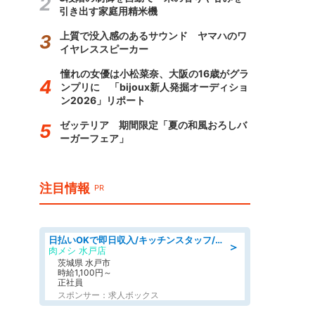
引き出す家庭用精米機
上質で没入感のあるサウンド ヤマハのワ
イヤレススピーカー
憧れの女優は小松菜奈、大阪の16歳がグラ
ンプリに 「bijoux新人発掘オーディショ
ン2026」リポート
ゼッテリア 期間限定「夏の和風おろしバ
ーガーフェア」
注目情報
PR
日払いOKで即日収入/キッチンスタッフ/「原付免許必須」デリバリー業務など、自己成長可能な幅広い仕事に挑戦!髪型自由&ピアス・ネイルOK/茨城県/水戸市
＞
肉メシ 水戸店
茨城県 水戸市
時給1,100円～
正社員
スポンサー：求人ボックス