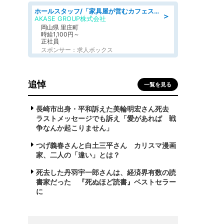
ホールスタッフ/「家具屋が営むカフェスタッフ!」週2日～OK!嬉しいまかない付き/岡山県/浅口郡里庄町
＞
AKASE GROUP株式会社
岡山県 里庄町
時給1,100円～
正社員
スポンサー：求人ボックス
追悼
一覧を見る
長崎市出身・平和訴えた美輪明宏さん死去
ラストメッセージでも訴え「愛があれば 戦
争なんか起こりません」
つげ義春さんと白土三平さん カリスマ漫画
家、二人の「違い」とは？
死去した丹羽宇一郎さんは、経済界有数の読
書家だった 『死ぬほど読書』ベストセラー
に