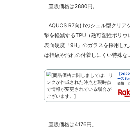
直販価格は2880円。
AQUOS R7向けのシェル型クリ
撃を軽減するTPU（熱可塑性ポリウ
表面硬度「9H」のガラスを採用し
は指紋や汚れの付着しにくい特殊な
【202
ース fo
価格：2
直販価格は4176円。