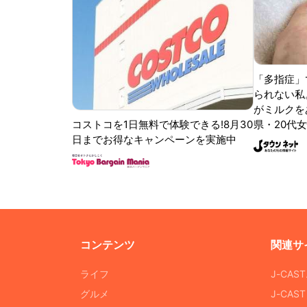
「多指症」
られない私
がミルクをあ
コストコを1日無料で体験できる!8月30
県・20代女
日までお得なキャンペーンを実施中
コンテンツ
関連サ
ライフ
J-CAS
グルメ
J-CAS