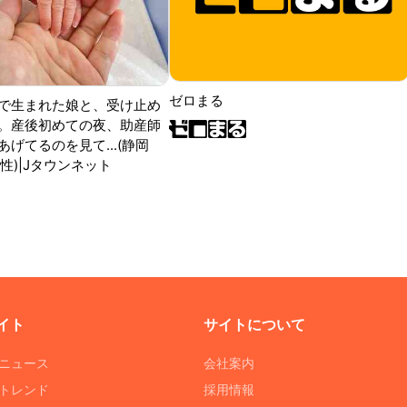
ゼロまる
で生まれた娘と、受け止め
。産後初めての夜、助産師
げてるのを見て...(静岡
性)|Jタウンネット
イト
サイトについて
Tニュース
会社案内
Tトレンド
採用情報