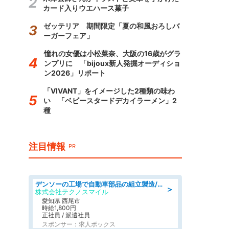
カード入りウエハース菓子
ゼッテリア 期間限定「夏の和風おろしバ
ーガーフェア」
憧れの女優は小松菜奈、大阪の16歳がグラ
ンプリに 「bijoux新人発掘オーディショ
ン2026」リポート
「VIVANT」をイメージした2種類の味わ
い 「ベビースタードデカイラーメン」2
種
注目情報
PR
デンソーの工場で自動車部品の組立製造/denso aichi
＞
株式会社テクノスマイル
愛知県 西尾市
時給1,800円
正社員 / 派遣社員
スポンサー：求人ボックス