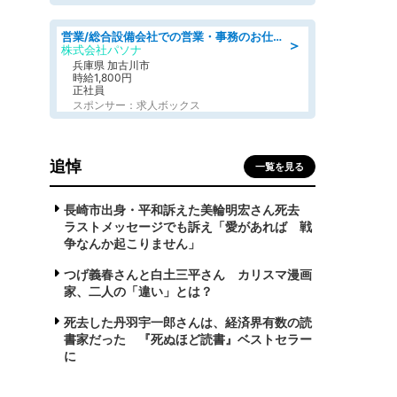
営業/総合設備会社での営業・事務のお仕事/即日勤務可/車通勤可/営業/営業事務
＞
株式会社パソナ
兵庫県 加古川市
時給1,800円
正社員
スポンサー：求人ボックス
追悼
一覧を見る
長崎市出身・平和訴えた美輪明宏さん死去
ラストメッセージでも訴え「愛があれば 戦
争なんか起こりません」
つげ義春さんと白土三平さん カリスマ漫画
家、二人の「違い」とは？
死去した丹羽宇一郎さんは、経済界有数の読
書家だった 『死ぬほど読書』ベストセラー
に