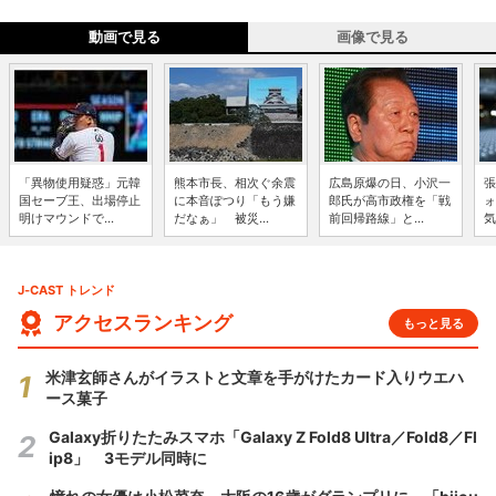
動画で見る
画像で見る
「異物使用疑惑」元韓
熊本市長、相次ぐ余震
広島原爆の日、小沢一
張
国セーブ王、出場停止
に本音ぽつり「もう嫌
郎氏が高市政権を「戦
ォ
明けマウンドで...
だなぁ」 被災...
前回帰路線」と...
気
J-CAST トレンド
アクセスランキング
もっと見る
米津玄師さんがイラストと文章を手がけたカード入りウエハ
ース菓子
Galaxy折りたたみスマホ「Galaxy Z Fold8 Ultra／Fold8／Fl
ip8」 3モデル同時に