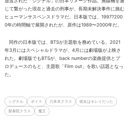
放送された「シグナル」の日本リメーク作品。無線機を通
じて繋がった現在と過去の刑事が、長期未解決事件に挑む
ヒューマンサスペンスドラマだ。日本版では、1997?200
0年の時間軸で展開されたが、原作は1989〜2000年だ。
同作の日本版では、BTSが主題歌を務めている。2021
年3月にはスペシャルドラマが、4月には劇場版が上映さ
れた。劇場版でもBTSが、back numberの楽曲提供とプ
ロデュースのもと、主題歌「Film out」を歌い話題となっ
た。
シグナル
ボイス
六本木クラス
彼女はキレイだった
梨泰院クラス
魔王