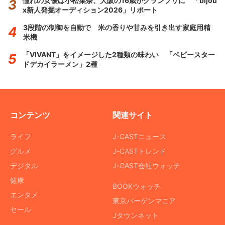
憧れの女優は小松菜奈、大阪の16歳がグランプリに 「bijou
x新人発掘オーディション2026」リポート
3段階の制御を自動で 米の香りや甘みを引き出す家庭用精
米機
「VIVANT」をイメージした2種類の味わい 「ベビースター
ドデカイラーメン」2種
コンテンツ
関連サイト
ライフ
J-CASTニュース
グルメ
J-CASTトレンド
デジタル
J-CAST会社ウォッチ
健康
BOOKウォッチ
エンタメ
東京バーゲンマニア
セール
Jタウンネット