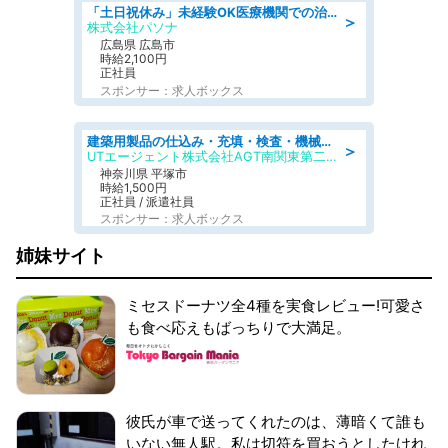
「土日祝休み」未経験OK医療機関での治験コーディネーターのお仕事
＞
株式会社パソナ
広島県 広島市
時給2,100円
正社員
スポンサー：求人ボックス
建築用製品の仕込み・充填・検査・機械操作/寮完備/日払い/工場・製造
＞
UTエージェント株式会社AGT南関東第二CU
神奈川県 平塚市
時給1,500円
正社員 / 派遣社員
スポンサー：求人ボックス
姉妹サイト
ミセスドーナツ全4種を実食レビュー!可愛さ
も食べ応えもばっちりで大満足。
彼氏が車で送ってくれたのは、薄暗くて誰も
いない無人駅。私は切符を買おうとしたけれ