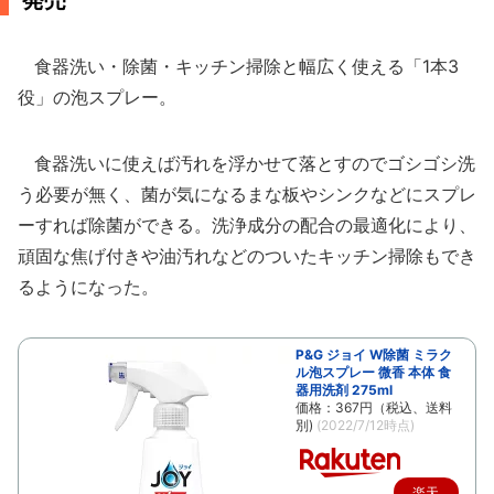
発売
食器洗い・除菌・キッチン掃除と幅広く使える「1本3
役」の泡スプレー。
食器洗いに使えば汚れを浮かせて落とすのでゴシゴシ洗
う必要が無く、菌が気になるまな板やシンクなどにスプレ
ーすれば除菌ができる。洗浄成分の配合の最適化により、
頑固な焦げ付きや油汚れなどのついたキッチン掃除もでき
るようになった。
P&G ジョイ W除菌 ミラク
ル泡スプレー 微香 本体 食
器用洗剤 275ml
価格：367円（税込、送料
別)
(2022/7/12時点)
楽天