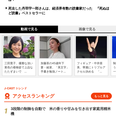
死去した丹羽宇一郎さんは、経済界有数の読書家だった 『死ぬほ
ど読書』ベストセラーに
動画で見る
画像で見る
三田寛子、優雅な淡い
加藤茶の45歳年下
フィギュア・中井亜
制
黄色の着物姿で上品な
妻・綾菜、「美文字」
美、華麗にトリプルア
う
たたずまいで ...
手書き勉強ノート...
クセル決める 「...
一
J-CAST トレンド
アクセスランキング
もっと見る
3段階の制御を自動で 米の香りや甘みを引き出す家庭用精米
機