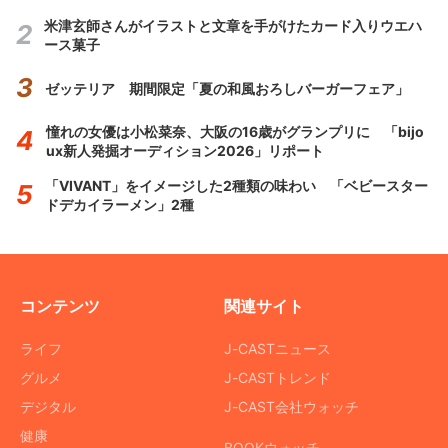
米津玄師さんがイラストと文章を手がけたカード入りウエハ
ース菓子
ゼッテリア 期間限定「夏の和風おろしバーガーフェア」
憧れの女優は小松菜奈、大阪の16歳がグランプリに 「bijo
ux新人発掘オーディション2026」リポート
「VIVANT」をイメージした2種類の味わい 「ベビースター
ドデカイラーメン」2種
コンテンツ
関連サイト
ライフ
J-CASTニュース
グルメ
J-CASTトレンド
デジタル
J-CAST会社ウォッチ
健康
BOOKウォッチ