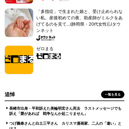
「多指症」で生まれた娘と、受け止められな
い私。産後初めての夜、助産師がミルクをあ
げてるのを見て...(静岡県・20代女性)|Jタウ
ンネット
ゼロまる
追悼
一覧を見る
長崎市出身・平和訴えた美輪明宏さん死去 ラストメッセージでも
訴え「愛があれば 戦争なんか起こりません」
つげ義春さんと白土三平さん カリスマ漫画家、二人の「違い」と
は？