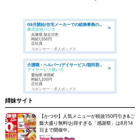
09月開始/住宅メーカーでの総務事務のお仕事/駅近/車通勤可/一般事務/人事労務
＞
株式会社パソナ
兵庫県 加古川市
時給1,550円
正社員
スポンサー：求人ボックス
介護職・ヘルパー/デイサービス/額田郡幸田町/JR東海道本線 幸田/愛知県
＞
デイサービス燈いろ
愛知県 幸田町
時給1,200円
正社員
スポンサー：求人ボックス
姉妹サイト
【かつや】人気メニューが税抜150円引き&ご
飯大盛り無料!お得すぎる「感謝祭」は8月14
日まで開催中。