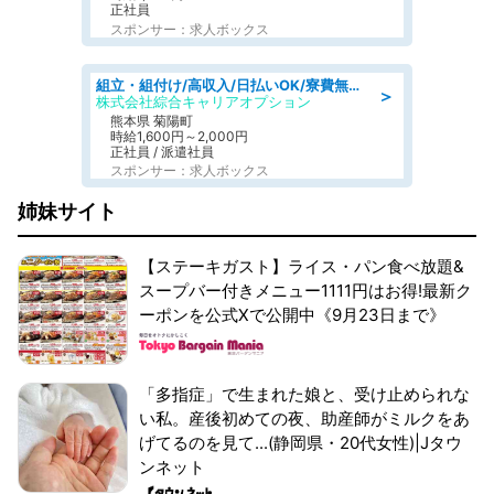
正社員
スポンサー：求人ボックス
組立・組付け/高収入/日払いOK/寮費無料/交替制/20・30・40代活躍中
＞
株式会社綜合キャリアオプション
熊本県 菊陽町
時給1,600円～2,000円
正社員 / 派遣社員
スポンサー：求人ボックス
姉妹サイト
【ステーキガスト】ライス・パン食べ放題&
スープバー付きメニュー1111円はお得!最新ク
ーポンを公式Xで公開中《9月23日まで》
「多指症」で生まれた娘と、受け止められな
い私。産後初めての夜、助産師がミルクをあ
げてるのを見て...(静岡県・20代女性)|Jタウ
ンネット