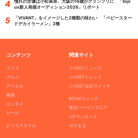
憧れの女優は小松菜奈、大阪の16歳がグランプリに 「bijo
ux新人発掘オーディション2026」リポート
「VIVANT」をイメージした2種類の味わい 「ベビースター
ドデカイラーメン」2種
コンテンツ
関連サイト
ライフ
J-CASTニュース
グルメ
J-CASTトレンド
デジタル
J-CAST会社ウォッチ
健康
BOOKウォッチ
エンタメ
東京バーゲンマニア
セール
Jタウンネット
おうちスタイル
ゼロまる