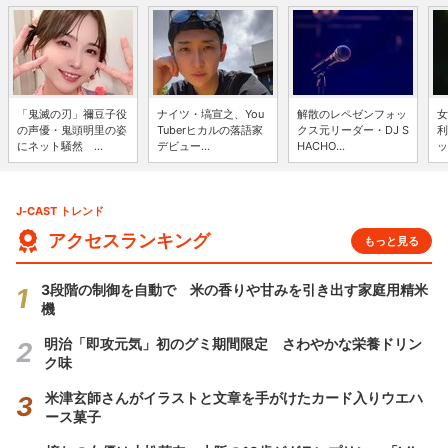
「鬼滅の刃」禰豆子役
ナイツ・塙宣之、You
解散のレペゼンフォッ
女
の声優・鬼頭明里の姿
Tuberヒカルの落語家
クス元リーダー・DJ S
利
にネット騒然 ...
デビュー...
HACHO...
ッ
J-CAST トレンド
アクセスランキング
もっと見る
3段階の制御を自動で 米の香りや甘みを引き出す家庭用精米
機
明治「即攻元気」初のグミ期間限定 さわやかな栄養ドリン
ク味
米津玄師さんがイラストと文章を手がけたカード入りウエハ
ース菓子