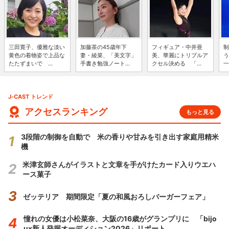
三田寛子、優雅な淡い
加藤茶の45歳年下
フィギュア・中井亜
制
黄色の着物姿で上品な
妻・綾菜、「美文字」
美、華麗にトリプルア
う
たたずまいで ...
手書き勉強ノート...
クセル決める 「...
一
J-CAST トレンド
アクセスランキング
もっと見る
3段階の制御を自動で 米の香りや甘みを引き出す家庭用精米
機
米津玄師さんがイラストと文章を手がけたカード入りウエハ
ース菓子
ゼッテリア 期間限定「夏の和風おろしバーガーフェア」
憧れの女優は小松菜奈、大阪の16歳がグランプリに 「bijo
ux新人発掘オーディション2026」リポート