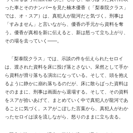
った車とそのナンバーを見た楠木優香（「梨泰院クラス」
では、オ・スア）は、真犯人が龍河だと気づく。刑事は
「すみません」と言いながら、優香の手元から資料を奪
う。優香が真相を新に伝えると、新は怒って立ち上がり、
その場を去っていく――。
「梨泰院クラス」では、示談の件を伝えられたセロイ
は、渡された資料を床に投げ落とさない。呆然として手か
ら資料が滑り落ちる演出になっている。そして、頭を抱え
るように静かに崩れ落ちるのだが、床に散らばった資料は
そのままに、刑事は画面から退場する。そして、その資料
をスアが拾いあげて、まとめていく中で真犯人が龍河であ
ることに気づく。スアがこぼした言葉から、真犯人がわか
ったセロイは涙を流しながら、怒りのままに立ち去る。