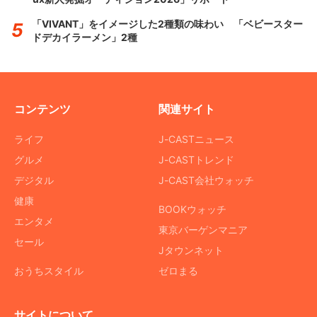
「VIVANT」をイメージした2種類の味わい 「ベビースター
ドデカイラーメン」2種
コンテンツ
関連サイト
ライフ
J-CASTニュース
グルメ
J-CASTトレンド
デジタル
J-CAST会社ウォッチ
健康
BOOKウォッチ
エンタメ
東京バーゲンマニア
セール
Jタウンネット
おうちスタイル
ゼロまる
サイトについて