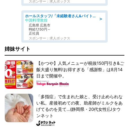
スポンサー：求人ボックス
ホールスタッフ/「未経験者さん&バイトデビューも大歓迎」残業ほぼなし×1日3時間〜勤務OK!フォロー体制も充実/広島県/広島市南区
＞
中国料理敦煌
広島県 広島市
時給1,150円～
正社員
スポンサー：求人ボックス
姉妹サイト
【かつや】人気メニューが税抜150円引き&ご
飯大盛り無料!お得すぎる「感謝祭」は8月14
日まで開催中。
「多指症」で生まれた娘と、受け止められな
い私。産後初めての夜、助産師がミルクをあ
げてるのを見て...(静岡県・20代女性)|Jタウ
ンネット