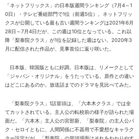
「ネットフリックス」の日本版週間ランキング（7月4～1
0日）・テレビ番組部門で1位（前週5位）。ネットフリッ
クスが公開している最も古い週間ランキングは2021年6月
28日～7月4日だが、この週は10位となっている。これ以
降「梨泰院クラス」が1位を記録した週はない。2020年3
月に配信された作品が、見事首位に返り咲いた。
日本版、韓国版ともに好調。日本版は、リメークとして
「ジャパン・オリジナル」をうたっている。原作との違い
はどこにあるのか。放送話までのドラマを見比べてみた。
「梨泰院クラス」1話冒頭は、「六本木クラス」では全
てカットされている。主人公の転校前の様子が語られた場
面だ。「六本木」主人公の宮部新、「梨泰院」の主人公パ
ク・セロイともに、人間関係に不器用で不愛想なキャラク
ター設定だが、「梨泰院」の冒頭場面はそれをわかりやす