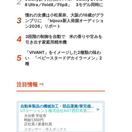
8 Ultra／Fold8／Flip8」 3モデル同時に
憧れの女優は小松菜奈、大阪の16歳がグラ
ンプリに 「bijoux新人発掘オーディショ
ン2026」リポート
3段階の制御を自動で 米の香りや甘みを
引き出す家庭用精米機
「VIVANT」をイメージした2種類の味わ
い 「ベビースタードデカイラーメン」2
種
注目情報
PR
自動車製品の機械加工・部品運搬/寮完備/日払い/工場・製造
＞
UTエージェント株式会社AGT西日本第二CU
大分県 宇佐市
時給1,550円
正社員 / 派遣社員
スポンサー：求人ボックス