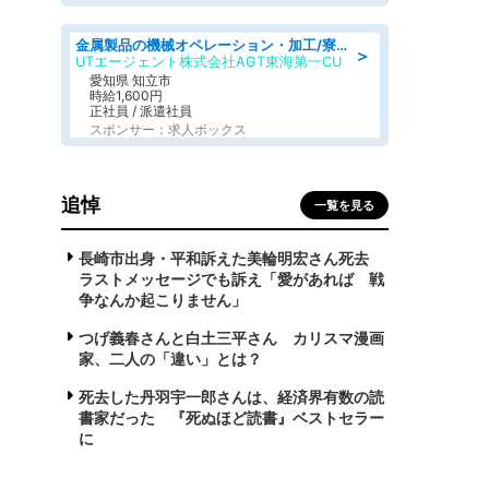
金属製品の機械オペレーション・加工/寮完備/日払い/工場・製造
＞
UTエージェント株式会社AGT東海第一CU
愛知県 知立市
時給1,600円
正社員 / 派遣社員
スポンサー：求人ボックス
追悼
一覧を見る
長崎市出身・平和訴えた美輪明宏さん死去
ラストメッセージでも訴え「愛があれば 戦
争なんか起こりません」
つげ義春さんと白土三平さん カリスマ漫画
家、二人の「違い」とは？
死去した丹羽宇一郎さんは、経済界有数の読
書家だった 『死ぬほど読書』ベストセラー
に