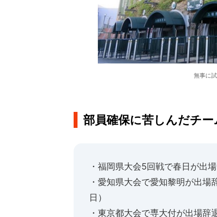
無事に試
部員確保に苦しんだチー
・福岡県大会5回戦で春日が出場
・愛知県大会で愛知黎明が出場辞
日）
・東京都大会で専大付が出場辞退