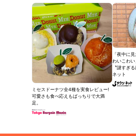
「夜中に見
わいこわい
〝謎すぎる顔
ネット
ミセスドーナツ全4種を実食レビュー!
可愛さも食べ応えもばっちりで大満
足。