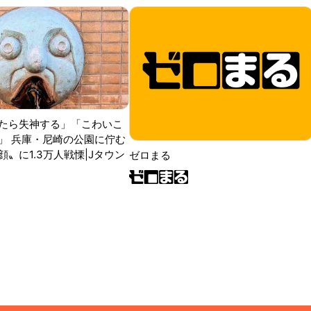
たら失神する」「こわいこ
」 兵庫・尼崎の公園に佇む
〟に1.3万人戦慄|Jタウン
ゼロまる