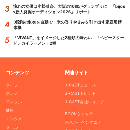
憧れの女優は小松菜奈、大阪の16歳がグランプリに 「bijou
x新人発掘オーディション2026」リポート
3段階の制御を自動で 米の香りや甘みを引き出す家庭用精
米機
「VIVANT」をイメージした2種類の味わい 「ベビースター
ドデカイラーメン」2種
コンテンツ
関連サイト
ライフ
J-CASTニュース
グルメ
J-CASTトレンド
デジタル
J-CAST会社ウォッチ
健康
BOOKウォッチ
エンタメ
東京バーゲンマニア
セール