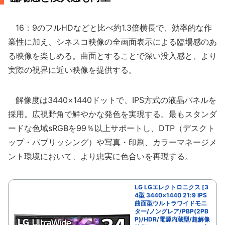
16：9のフルHDなどと比べ約1.3倍横長で、効率的な作
業性に加え、シネスコ映像の全画面表示による臨場感のあ
る映像を楽しめる。曲面とすることで深い没入感と、より
実際の視界に近い映像を提供する。
解像度は3440×1440ドットで、IPS方式の液晶パネルを
採用。広視野角で鮮やかな発色を実現する。最もスタンダ
ードな色域sRGBを99％以上サポートし、DTP（デスクト
ップ・パブリッシング）や写真・印刷、カラーマネージメ
ント環境において、より忠実に色合いを再現する。
LG LGエレクトロニクス [3
4型 3440×1440 21:9 IPS
曲面型ウルトラワイドモニ
ター/ノングレア/PBP(2PB
P)/HDR/電源内蔵型/超解像