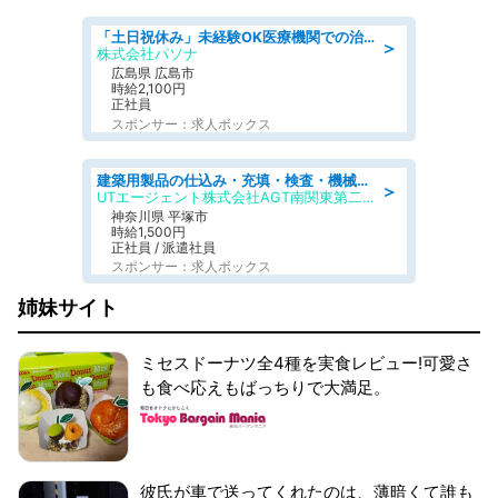
「土日祝休み」未経験OK医療機関での治験コーディネーターのお仕事
＞
株式会社パソナ
広島県 広島市
時給2,100円
正社員
スポンサー：求人ボックス
建築用製品の仕込み・充填・検査・機械操作/寮完備/日払い/工場・製造
＞
UTエージェント株式会社AGT南関東第二CU
神奈川県 平塚市
時給1,500円
正社員 / 派遣社員
スポンサー：求人ボックス
姉妹サイト
ミセスドーナツ全4種を実食レビュー!可愛さ
も食べ応えもばっちりで大満足。
彼氏が車で送ってくれたのは、薄暗くて誰も