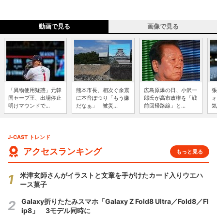
動画で見る
画像で見る
「異物使用疑惑」元韓
熊本市長、相次ぐ余震
広島原爆の日、小沢一
張
国セーブ王、出場停止
に本音ぽつり「もう嫌
郎氏が高市政権を「戦
ォ
明けマウンドで...
だなぁ」 被災...
前回帰路線」と...
気
J-CAST トレンド
アクセスランキング
もっと見る
米津玄師さんがイラストと文章を手がけたカード入りウエハ
ース菓子
Galaxy折りたたみスマホ「Galaxy Z Fold8 Ultra／Fold8／Fl
ip8」 3モデル同時に