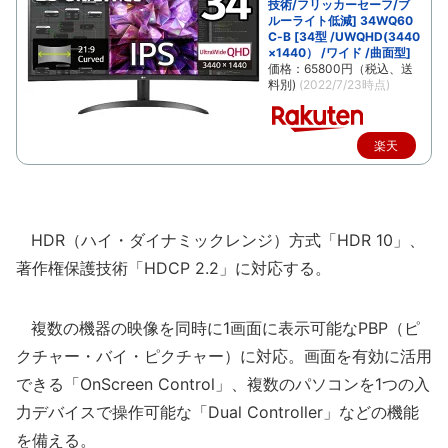
技術/フリッカーセーフ/ブ
ルーライト低減] 34WQ60
C-B [34型 /UWQHD(3440
×1440） /ワイド /曲面型]
価格：65800円（税込、送
料別)
(2022/7/23時点)
楽天
で購
入
HDR（ハイ・ダイナミックレンジ）方式「HDR 10」、
著作権保護技術「HDCP 2.2」に対応する。
複数の機器の映像を同時に1画面に表示可能なPBP（ピ
クチャー・バイ・ピクチャー）に対応。画面を有効に活用
できる「OnScreen Control」、複数のパソコンを1つの入
力デバイスで操作可能な「Dual Controller」などの機能
を備える。