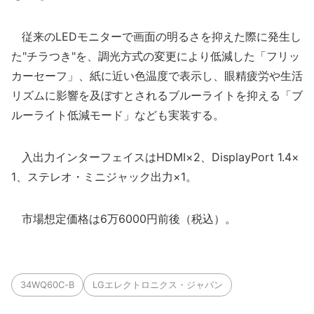
従来のLEDモニターで画面の明るさを抑えた際に発生し
た"チラつき"を、調光方式の変更により低減した「フリッ
カーセーフ」、紙に近い色温度で表示し、眼精疲労や生活
リズムに影響を及ぼすとされるブルーライトを抑える「ブ
ルーライト低減モード」なども実装する。
入出力インターフェイスはHDMI×2、DisplayPort 1.4×
1、ステレオ・ミニジャック出力×1。
市場想定価格は6万6000円前後（税込）。
34WQ60C-B
LGエレクトロニクス・ジャパン