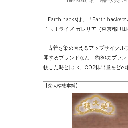
「Earth hacks」は、生活者一人
Earth hacksは、「Earth ha
子玉川ライズ ガレリア（東京都世田
古着を染め替えるアップサイクルブ
開するブランドなど、約30のブラ
較した時と比べ、CO2排出量をど
【榮太樓總本鋪】