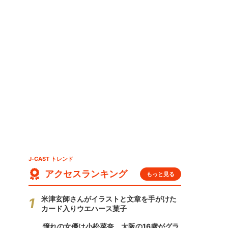
」
J-CAST トレンド
アクセスランキング
もっと見る
米津玄師さんがイラストと文章を手がけた
カード入りウエハース菓子
憧れの女優は小松菜奈、大阪の16歳がグラ