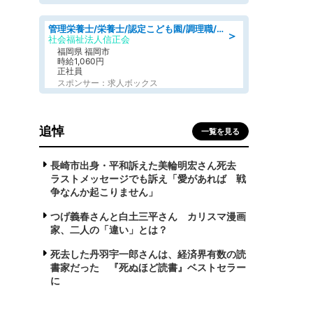
管理栄養士/栄養士/認定こども園/調理職/認定こども園/週3日～相談可能
＞
社会福祉法人信正会
福岡県 福岡市
時給1,060円
正社員
スポンサー：求人ボックス
追悼
一覧を見る
長崎市出身・平和訴えた美輪明宏さん死去
ラストメッセージでも訴え「愛があれば 戦
争なんか起こりません」
つげ義春さんと白土三平さん カリスマ漫画
家、二人の「違い」とは？
死去した丹羽宇一郎さんは、経済界有数の読
書家だった 『死ぬほど読書』ベストセラー
に