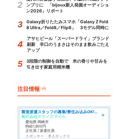
ンプリに 「bijoux新人発掘オーディショ
ン2026」リポート
Galaxy折りたたみスマホ「Galaxy Z Fold
8 Ultra／Fold8／Flip8」 3モデル同時に
アサヒビール「スーパードライ」ブランド
刷新 辛口のうまさはそのまま飲みごたえ
アップ
3段階の制御を自動で 米の香りや甘みを
引き出す家庭用精米機
注目情報
PR
製造派遣スタッフの募集!寮住み込みOK!カーエアコンの検査業務 denso aichi
＞
株式会社テクノスマイル
愛知県 岡崎市
時給1,800円
正社員 / 派遣社員
スポンサー：求人ボックス