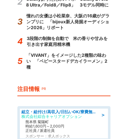
8 Ultra／Fold8／Flip8」 3モデル同時に
憧れの女優は小松菜奈、大阪の16歳がグラ
ンプリに 「bijoux新人発掘オーディショ
ン2026」リポート
3段階の制御を自動で 米の香りや甘みを
引き出す家庭用精米機
「VIVANT」をイメージした2種類の味わ
い 「ベビースタードデカイラーメン」2
種
注目情報
PR
組立・組付け/高収入/日払いOK/寮費無料/交替制/20・30・40代活躍中
＞
株式会社綜合キャリアオプション
熊本県 菊陽町
時給1,600円～2,000円
正社員 / 派遣社員
スポンサー：求人ボックス