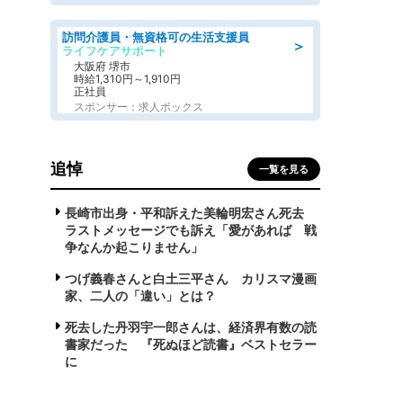
訪問介護員・無資格可の生活支援員
＞
ライフケアサポート
大阪府 堺市
時給1,310円～1,910円
正社員
スポンサー：求人ボックス
追悼
一覧を見る
長崎市出身・平和訴えた美輪明宏さん死去
ラストメッセージでも訴え「愛があれば 戦
争なんか起こりません」
つげ義春さんと白土三平さん カリスマ漫画
家、二人の「違い」とは？
死去した丹羽宇一郎さんは、経済界有数の読
書家だった 『死ぬほど読書』ベストセラー
に