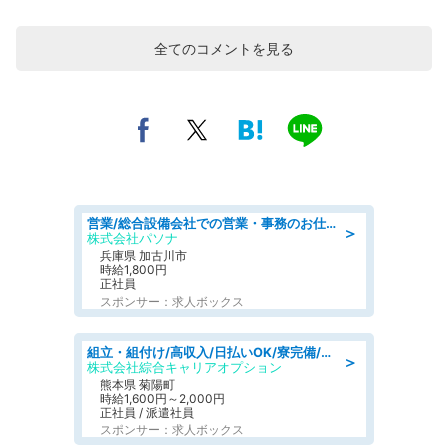
全てのコメントを見る
営業/総合設備会社での営業・事務のお仕事/即日勤務可/車通勤可/営業/営業事務
＞
株式会社パソナ
兵庫県 加古川市
時給1,800円
正社員
スポンサー：求人ボックス
組立・組付け/高収入/日払いOK/寮完備/交替制/20・30・40代活躍中
＞
株式会社綜合キャリアオプション
熊本県 菊陽町
時給1,600円～2,000円
正社員 / 派遣社員
スポンサー：求人ボックス