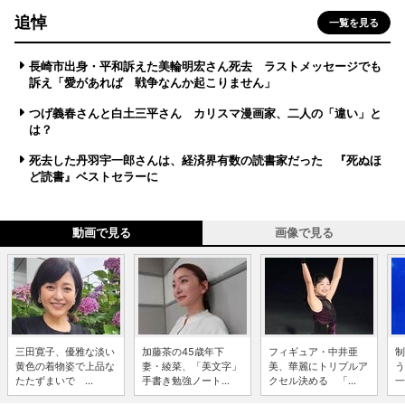
追悼
一覧を見る
長崎市出身・平和訴えた美輪明宏さん死去 ラストメッセージでも
訴え「愛があれば 戦争なんか起こりません」
つげ義春さんと白土三平さん カリスマ漫画家、二人の「違い」と
は？
死去した丹羽宇一郎さんは、経済界有数の読書家だった 『死ぬほ
ど読書』ベストセラーに
動画で見る
画像で見る
三田寛子、優雅な淡い
加藤茶の45歳年下
フィギュア・中井亜
制
黄色の着物姿で上品な
妻・綾菜、「美文字」
美、華麗にトリプルア
う
たたずまいで ...
手書き勉強ノート...
クセル決める 「...
一