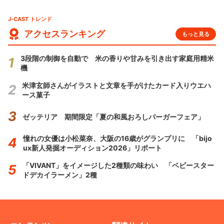
J-CAST トレンド
アクセスランキング
もっと見る
3段階の制御を自動で 米の香りや甘みを引き出す家庭用精米
機
米津玄師さんがイラストと文章を手がけたカード入りウエハ
ース菓子
ゼッテリア 期間限定「夏の和風おろしバーガーフェア」
憧れの女優は小松菜奈、大阪の16歳がグランプリに 「bijo
ux新人発掘オーディション2026」リポート
「VIVANT」をイメージした2種類の味わい 「ベビースター
ドデカイラーメン」2種