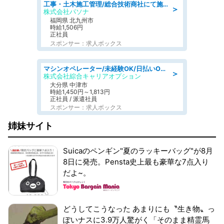
工事・土木施工管理/総合技術商社にて施工管理のお仕事/即日勤務可/車通勤可/工事・土木施工管理/生産・品質管理
＞
株式会社パソナ
福岡県 北九州市
時給1,506円
正社員
スポンサー：求人ボックス
マシンオペレーター/未経験OK/日払いOK/交替制/20・30・40代活躍中/製造 工場
＞
株式会社綜合キャリアオプション
大分県 中津市
時給1,450円～1,813円
正社員 / 派遣社員
スポンサー：求人ボックス
姉妹サイト
Suicaのペンギン"夏のラッキーバッグ"が8月
8日に発売。Pensta史上最も豪華な7点入り
だよ~。
どうしてこうなった あまりにも〝生き物〟っ
ぽいナスに3.9万人驚がく「そのまま精霊馬