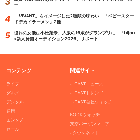
ー
「VIVANT」をイメージした2種類の味わい 「ベビースター
ドデカイラーメン」2種
憧れの女優は小松菜奈、大阪の16歳がグランプリに 「bijou
x新人発掘オーディション2026」リポート
コンテンツ
関連サイト
ライフ
J-CASTニュース
グルメ
J-CASTトレンド
デジタル
J-CAST会社ウォッチ
健康
BOOKウォッチ
エンタメ
東京バーゲンマニア
セール
Jタウンネット