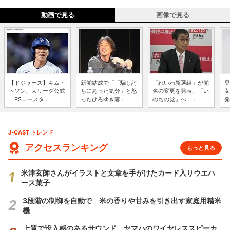
動画で見る
画像で見る
【ドジャース】キム・
新党結成で「「騙し討
「れいわ新選組」が党
登
ヘソン、大リーグ公式
ちにあった気分」と怒
名の変更を発表、「い
女
「PSロースタ...
ったひろゆき妻...
のちの党」へ ...
発
J-CAST トレンド
アクセスランキング
もっと見る
米津玄師さんがイラストと文章を手がけたカード入りウエハ
ース菓子
3段階の制御を自動で 米の香りや甘みを引き出す家庭用精米
機
上質で没入感のあるサウンド ヤマハのワイヤレススピーカ