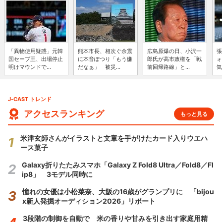
「異物使用疑惑」元韓
熊本市長、相次ぐ余震
広島原爆の日、小沢一
張
国セーブ王、出場停止
に本音ぽつり「もう嫌
郎氏が高市政権を「戦
ォ
明けマウンドで...
だなぁ」 被災...
前回帰路線」と...
気
J-CAST トレンド
アクセスランキング
もっと見る
米津玄師さんがイラストと文章を手がけたカード入りウエハ
ース菓子
Galaxy折りたたみスマホ「Galaxy Z Fold8 Ultra／Fold8／Fl
ip8」 3モデル同時に
憧れの女優は小松菜奈、大阪の16歳がグランプリに 「bijou
x新人発掘オーディション2026」リポート
3段階の制御を自動で 米の香りや甘みを引き出す家庭用精