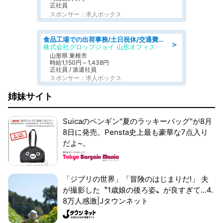
正社員
スポンサー：求人ボックス
食品工場での出荷事務/土日祝休/交通費支給
＞
株式会社グロップジョイ 山形オフィス
山形県 東根市
時給1,150円～1,438円
正社員 / 派遣社員
スポンサー：求人ボックス
姉妹サイト
Suicaのペンギン"夏のラッキーバッグ"が8月
8日に発売。Pensta史上最も豪華な7点入り
だよ~。
「ジブリの世界」「冒険のはじまりだ!」 夫
が撮影した〝1歳娘の後ろ姿〟が良すぎて...4.
8万人感激|Jタウンネット