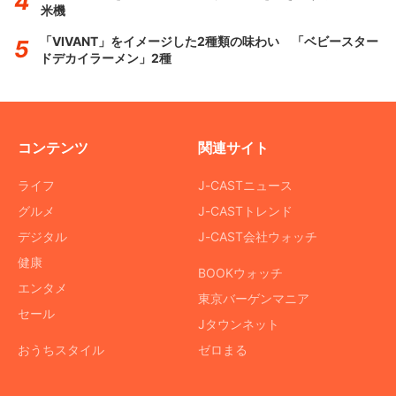
米機
「VIVANT」をイメージした2種類の味わい 「ベビースター
ドデカイラーメン」2種
コンテンツ
関連サイト
ライフ
J-CASTニュース
グルメ
J-CASTトレンド
デジタル
J-CAST会社ウォッチ
健康
BOOKウォッチ
エンタメ
東京バーゲンマニア
セール
Jタウンネット
おうちスタイル
ゼロまる