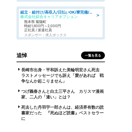
組立・組付け/高収入/日払いOK/寮完備/交替制/20・30・40代活躍中
＞
株式会社綜合キャリアオプション
熊本県 菊陽町
時給1,600円～2,000円
正社員 / 派遣社員
スポンサー：求人ボックス
追悼
一覧を見る
長崎市出身・平和訴えた美輪明宏さん死去
ラストメッセージでも訴え「愛があれば 戦
争なんか起こりません」
つげ義春さんと白土三平さん カリスマ漫画
家、二人の「違い」とは？
死去した丹羽宇一郎さんは、経済界有数の読
書家だった 『死ぬほど読書』ベストセラー
に