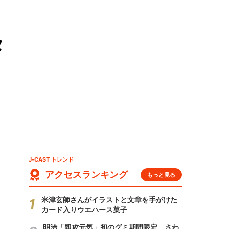
タ
J-CAST トレンド
アクセスランキング
もっと見る
米津玄師さんがイラストと文章を手がけた
カード入りウエハース菓子
明治「即攻元気」初のグミ期間限定 さわ