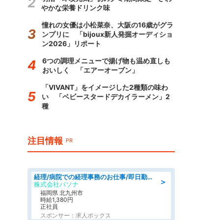
やかな栄養ドリンク味
憧れの女優は小松菜奈、大阪の16歳がグラ
ンプリに 「bijoux新人発掘オーディショ
ン2026」リポート
6つの調理メニューで揚げ物も温め直しも
おいしく 「エアーオーブン」
「VIVANT」をイメージした2種類の味わ
い 「ベビースタードデカイラーメン」2
種
注目情報
PR
経理/病院での経理事務のお仕事/即日勤務可/車通勤可/経理/一般事務
＞
株式会社パソナ
福岡県 北九州市
時給1,380円
正社員
スポンサー：求人ボックス