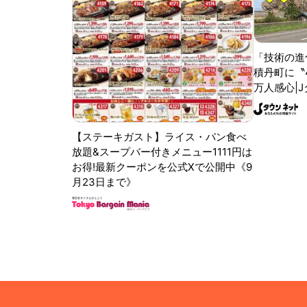
「技術の進
積丹町に〝
万人感心|
【ステーキガスト】ライス・パン食べ
放題&スープバー付きメニュー1111円は
お得!最新クーポンを公式Xで公開中《9
月23日まで》