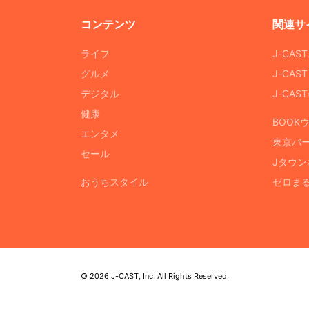
コンテンツ
関連サ
ライフ
J-CAS
グルメ
J-CAS
デジタル
J-CA
健康
BOOK
エンタメ
東京バ
セール
Jタウン
おうちスタイル
ゼロま
© 2026 J-CAST, Inc. All Rights Reserved.