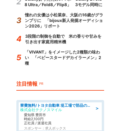
8 Ultra／Fold8／Flip8」 3モデル同時に
憧れの女優は小松菜奈、大阪の16歳がグラ
ンプリに 「bijoux新人発掘オーディショ
ン2026」リポート
3段階の制御を自動で 米の香りや甘みを
引き出す家庭用精米機
「VIVANT」をイメージした2種類の味わ
い 「ベビースタードデカイラーメン」2
種
注目情報
PR
寮費無料/トヨタ自動車 堤工場で部品の組立製造/tutumi
＞
株式会社テクノスマイル
愛知県 豊田市
時給2,100円
正社員 / 派遣社員
スポンサー：求人ボックス