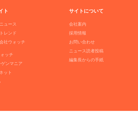
イト
サイトについて
Tニュース
会社案内
Tトレンド
採用情報
ST会社ウォッチ
お問い合わせ
ニュース読者投稿
ウォッチ
編集長からの手紙
ーゲンマニア
ネット
る