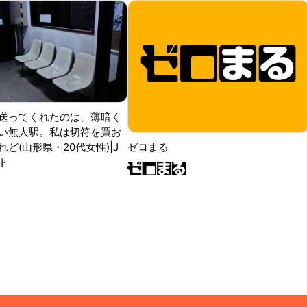
送ってくれたのは、薄暗く
い無人駅。私は切符を買お
ど(山形県・20代女性)|J
ゼロまる
ト