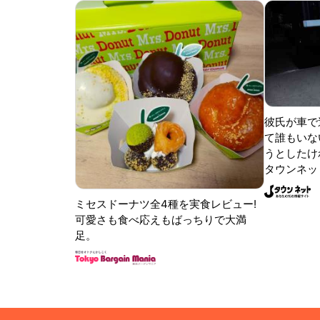
彼氏が車で
て誰もいな
うとしたけれ
タウンネッ
ミセスドーナツ全4種を実食レビュー!
可愛さも食べ応えもばっちりで大満
足。