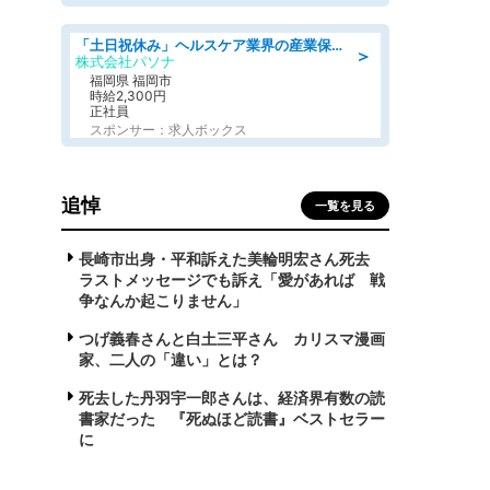
「土日祝休み」ヘルスケア業界の産業保健師/高時給/未経験OK/要資格:保健師、正看護師
＞
株式会社パソナ
福岡県 福岡市
時給2,300円
正社員
スポンサー：求人ボックス
追悼
一覧を見る
長崎市出身・平和訴えた美輪明宏さん死去
ラストメッセージでも訴え「愛があれば 戦
争なんか起こりません」
つげ義春さんと白土三平さん カリスマ漫画
家、二人の「違い」とは？
死去した丹羽宇一郎さんは、経済界有数の読
書家だった 『死ぬほど読書』ベストセラー
に