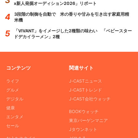
x新人発掘オーディション2026」リポート
3段階の制御を自動で 米の香りや甘みを引き出す家庭用精
米機
「VIVANT」をイメージした2種類の味わい 「ベビースター
ドデカイラーメン」2種
コンテンツ
関連サイト
ライフ
J-CASTニュース
グルメ
J-CASTトレンド
デジタル
J-CAST会社ウォッチ
健康
BOOKウォッチ
エンタメ
東京バーゲンマニア
セール
Jタウンネット