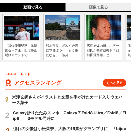
動画で見る
画像で見る
「異物使用疑惑」元韓
熊本市長、相次ぐ余震
広島原爆の日、小沢一
張
国セーブ王、出場停止
に本音ぽつり「もう嫌
郎氏が高市政権を「戦
ォ
明けマウンドで...
だなぁ」 被災...
前回帰路線」と...
気
J-CAST トレンド
アクセスランキング
もっと見る
米津玄師さんがイラストと文章を手がけたカード入りウエハ
ース菓子
Galaxy折りたたみスマホ「Galaxy Z Fold8 Ultra／Fold8／Fl
ip8」 3モデル同時に
憧れの女優は小松菜奈、大阪の16歳がグランプリに 「bijou