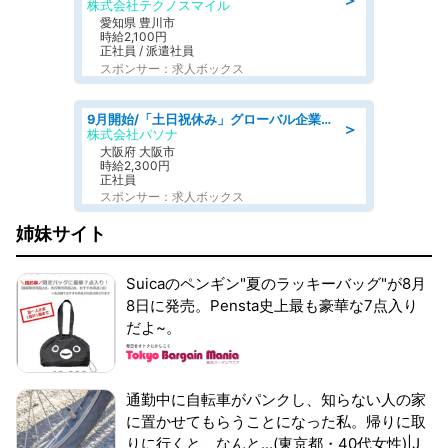
＞
株式会社テクノスマイル
愛知県 豊川市
時給2,100円
正社員 / 派遣社員
スポンサー：求人ボックス
9月開始/「土日祝休み」グローバル企業での産業保健のお仕事/保健師/高時給/残業なし/服装自由
＞
株式会社パソナ
大阪府 大阪市
時給2,300円
正社員
スポンサー：求人ボックス
姉妹サイト
Suicaのペンギン"夏のラッキーバッグ"が8月
8日に発売。Pensta史上最も豪華な7点入り
だよ~。
通勤中に自転車がパンクし、知らない人の家
に置かせてもらうことになった私。帰りに取
りに行くと、なんと...(東京都・40代女性)|J