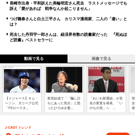
長崎市出身・平和訴えた美輪明宏さん死去 ラストメッセージでも
訴え「愛があれば 戦争なんか起こりません」
つげ義春さんと白土三平さん カリスマ漫画家、二人の「違い」と
は？
死去した丹羽宇一郎さんは、経済界有数の読書家だった 『死ぬほ
ど読書』ベストセラーに
動画で見る
画像で見る
【ドジャース】キム・
新党結成で「「騙し討
「れいわ新選組」が党
登
ヘソン、大リーグ公式
ちにあった気分」と怒
名の変更を発表、「い
女
「PSロースタ...
ったひろゆき妻...
のちの党」へ ...
発
J-CAST トレンド