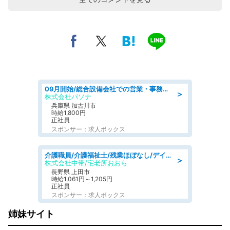
09月開始/総合設備会社での営業・事務のお仕事/車通勤可/賞与あり/営業/営業事務
＞
株式会社パソナ
兵庫県 加古川市
時給1,800円
正社員
スポンサー：求人ボックス
介護職員/介護福祉士/残業ほぼなし/デイサービスの介護士/日勤のみ
＞
株式会社中帯/宅老所おおら
長野県 上田市
時給1,061円～1,205円
正社員
スポンサー：求人ボックス
姉妹サイト