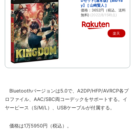
Dセット(通常版)【Blu-ra
y】 [ 山崎賢人 ]
価格：3652円（税込、送料
無料)
(2022/8/15時点)
楽天
で購
入
Bluetoothバージョンは5.0で、A2DP/HFP/AVRCP各プ
ロファイル、AAC/SBC両コーデックをサポートする。イ
ヤーピース（S/M/L）、USBケーブルが付属する。
価格は1万5950円（税込）。