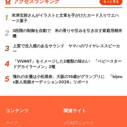
アクセスランキング
もっと見る
米津玄師さんがイラストと文章を手がけたカード入りウエハ
ース菓子
3段階の制御を自動で 米の香りや甘みを引き出す家庭用精米
機
上質で没入感のあるサウンド ヤマハのワイヤレススピーカ
ー
「VIVANT」をイメージした2種類の味わい 「ベビースター
ドデカイラーメン」2種
憧れの女優は小松菜奈、大阪の16歳がグランプリに 「bijou
x新人発掘オーディション2026」リポート
コンテンツ
関連サイト
ライフ
J-CASTニュース