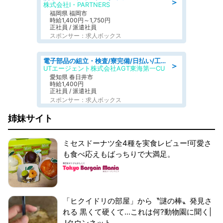
＞
株式会社I・PARTNERS
福岡県 福岡市
時給1,400円～1,750円
正社員 / 派遣社員
スポンサー：求人ボックス
電子部品の組立・検査/寮完備/日払い/工場・製造
＞
UTエージェント株式会社AGT東海第一CU
愛知県 春日井市
時給1,400円
正社員 / 派遣社員
スポンサー：求人ボックス
姉妹サイト
ミセスドーナツ全4種を実食レビュー!可愛さ
も食べ応えもばっちりで大満足。
「ヒクイドリの部屋」から〝謎の棒〟発見さ
れる 黒くて硬くて...これは何?動物園に聞く|
Jタウンネット