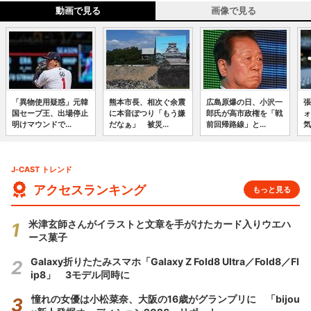
動画で見る
画像で見る
「異物使用疑惑」元韓
熊本市長、相次ぐ余震
広島原爆の日、小沢一
張
国セーブ王、出場停止
に本音ぽつり「もう嫌
郎氏が高市政権を「戦
ォ
明けマウンドで...
だなぁ」 被災...
前回帰路線」と...
気
J-CAST トレンド
アクセスランキング
もっと見る
米津玄師さんがイラストと文章を手がけたカード入りウエハ
ース菓子
Galaxy折りたたみスマホ「Galaxy Z Fold8 Ultra／Fold8／Fl
ip8」 3モデル同時に
憧れの女優は小松菜奈、大阪の16歳がグランプリに 「bijou