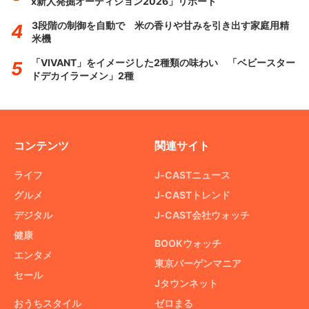
x新人発掘オーディション2026」リポート
3段階の制御を自動で 米の香りや甘みを引き出す家庭用精
米機
「VIVANT」をイメージした2種類の味わい 「ベビースター
ドデカイラーメン」2種
コンテンツ
関連サイト
ライフ
J-CASTニュース
グルメ
J-CASTトレンド
デジタル
J-CAST会社ウォッチ
健康
BOOKウォッチ
エンタメ
東京バーゲンマニア
セール
Jタウンネット
おうちスタイル
ゼロまる