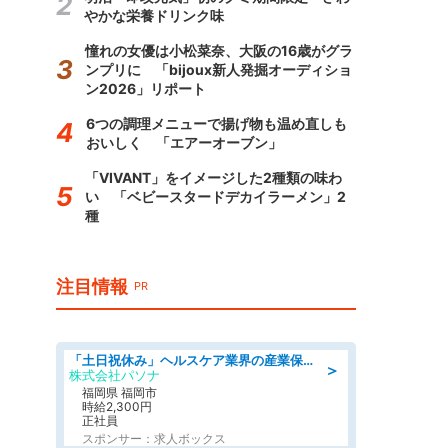
やかな栄養ドリンク味
憧れの女優は小松菜奈、大阪の16歳がグラ
ンプリに 「bijoux新人発掘オーディショ
ン2026」リポート
6つの調理メニューで揚げ物も温め直しも
おいしく 「エアーオーブン」
「VIVANT」をイメージした2種類の味わ
い 「ベビースタードデカイラーメン」2
種
注目情報
PR
「土日祝休み」ヘルスケア業界の産業保健師/高時給/未経験OK/要資格:保健師、正看護師
＞
株式会社パソナ
福岡県 福岡市
時給2,300円
正社員
スポンサー：求人ボックス