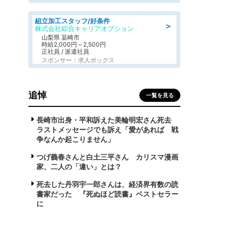
組立加工スタッフ/好条件
＞
株式会社綜合キャリアオプション
山梨県 韮崎市
時給2,000円～2,500円
正社員 / 派遣社員
スポンサー：求人ボックス
追悼
一覧を見る
長崎市出身・平和訴えた美輪明宏さん死去
ラストメッセージでも訴え「愛があれば 戦
争なんか起こりません」
つげ義春さんと白土三平さん カリスマ漫画
家、二人の「違い」とは？
死去した丹羽宇一郎さんは、経済界有数の読
書家だった 『死ぬほど読書』ベストセラー
に