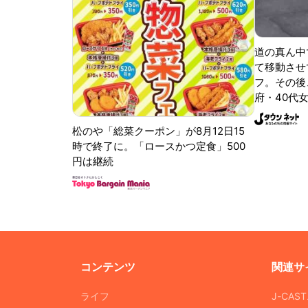
道の真ん中
て移動させ
フ。その後
府・40代女
松のや「総菜クーポン」が8月12日15
時で終了に。「ロースかつ定食」500
円は継続
コンテンツ
関連サ
ライフ
J-CAS