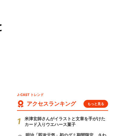
と
J-CAST トレンド
アクセスランキング
もっと見る
米津玄師さんがイラストと文章を手がけた
カード入りウエハース菓子
明治「即攻元気」初のグミ期間限定 さわ