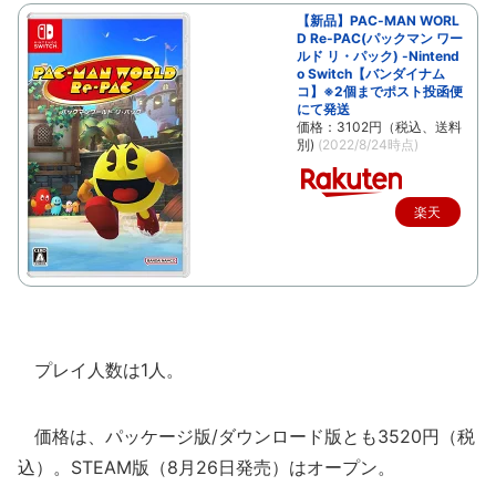
【新品】PAC-MAN WORL
D Re-PAC(パックマン ワー
ルド リ・パック) -Nintend
o Switch【バンダイナム
コ】※2個までポスト投函便
にて発送
価格：3102円（税込、送料
別)
(2022/8/24時点)
楽天
で購
入
プレイ人数は1人。
価格は、パッケージ版/ダウンロード版とも3520円（税
込）。STEAM版（8月26日発売）はオープン。