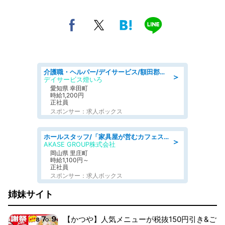
介護職・ヘルパー/デイサービス/額田郡幸田町/JR東海道本線 幸田/愛知県
＞
デイサービス燈いろ
愛知県 幸田町
時給1,200円
正社員
スポンサー：求人ボックス
ホールスタッフ/「家具屋が営むカフェスタッフ!」週2日～OK!嬉しいまかない付き/岡山県/浅口郡里庄町
＞
AKASE GROUP株式会社
岡山県 里庄町
時給1,100円～
正社員
スポンサー：求人ボックス
姉妹サイト
【かつや】人気メニューが税抜150円引き&ご