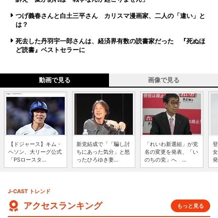
つげ義春さんと白土三平さん カリスマ漫画家、二人の「違い」と
は？
死去した丹羽宇一郎さんは、経済界有数の読書家だった 『死ぬほ
ど読書』ベストセラーに
動画で見る
画像で見る
【ドジャース】キム・
新党結成で「「騙し討
「れいわ新選組」が党
登
ヘソン、大リーグ公式
ちにあった気分」と怒
名の変更を発表、「い
女
「PSロースタ...
ったひろゆき妻...
のちの党」へ ...
発
J-CAST トレンド
アクセスランキング
もっと見る