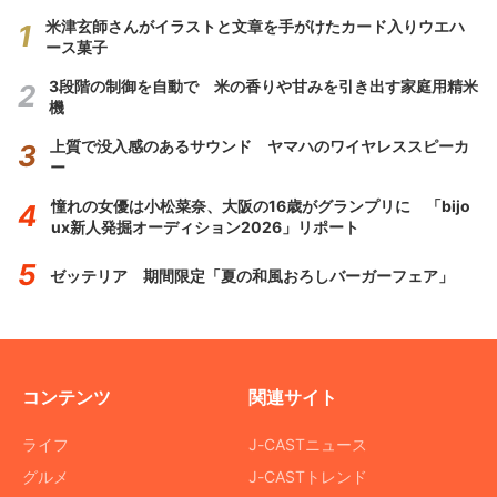
米津玄師さんがイラストと文章を手がけたカード入りウエハ
ース菓子
3段階の制御を自動で 米の香りや甘みを引き出す家庭用精米
機
上質で没入感のあるサウンド ヤマハのワイヤレススピーカ
ー
憧れの女優は小松菜奈、大阪の16歳がグランプリに 「bijo
ux新人発掘オーディション2026」リポート
ゼッテリア 期間限定「夏の和風おろしバーガーフェア」
コンテンツ
関連サイト
ライフ
J-CASTニュース
グルメ
J-CASTトレンド