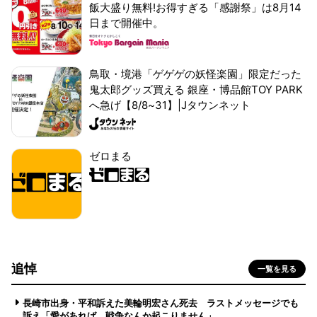
飯大盛り無料!お得すぎる「感謝祭」は8月14
日まで開催中。
鳥取・境港「ゲゲゲの妖怪楽園」限定だった
鬼太郎グッズ買える 銀座・博品館TOY PARK
へ急げ【8/8~31】|Jタウンネット
ゼロまる
追悼
一覧を見る
長崎市出身・平和訴えた美輪明宏さん死去 ラストメッセージでも
訴え「愛があれば 戦争なんか起こりません」