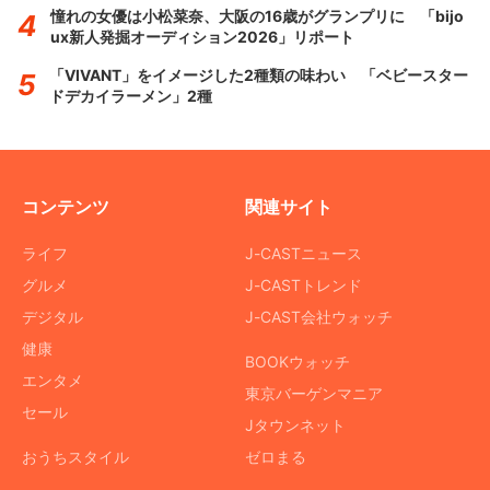
憧れの女優は小松菜奈、大阪の16歳がグランプリに 「bijo
ux新人発掘オーディション2026」リポート
「VIVANT」をイメージした2種類の味わい 「ベビースター
ドデカイラーメン」2種
コンテンツ
関連サイト
ライフ
J-CASTニュース
グルメ
J-CASTトレンド
デジタル
J-CAST会社ウォッチ
健康
BOOKウォッチ
エンタメ
東京バーゲンマニア
セール
Jタウンネット
おうちスタイル
ゼロまる