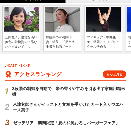
三田寛子、優雅な淡い
加藤茶の45歳年下
フィギュア・中井亜
制
黄色の着物姿で上品な
妻・綾菜、「美文字」
美、華麗にトリプルア
う
たたずまいで ...
手書き勉強ノート...
クセル決める 「...
一
J-CAST トレンド
アクセスランキング
もっと見る
3段階の制御を自動で 米の香りや甘みを引き出す家庭用精米
機
米津玄師さんがイラストと文章を手がけたカード入りウエハ
ース菓子
ゼッテリア 期間限定「夏の和風おろしバーガーフェア」