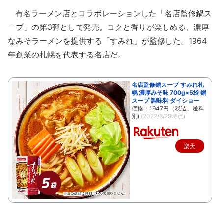
有名ラーメン店とコラボレーションした「名店監修鍋ス
ープ」の第3弾として発売。コクと香りが楽しめる、濃厚
なみそラーメンを提供する「すみれ」が監修した。1964
年創業の札幌を代表する名店だ。
名店監修鍋スープ すみれ札
幌 濃厚みそ味 700g×5袋 鍋
スープ 調味料 ダイショー
価格：1947円（税込、送料
別)
(2022/8/29時点)
楽天
で購
入