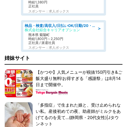
時給1,380円
正社員
スポンサー：求人ボックス
検品・検査/高収入/日払いOK/日勤/20・30・40代活躍中/製造 工場
＞
株式会社綜合キャリアオプション
熊本県 菊陽町
時給1,800円～2,250円
正社員 / 派遣社員
スポンサー：求人ボックス
姉妹サイト
【かつや】人気メニューが税抜150円引き&ご
飯大盛り無料!お得すぎる「感謝祭」は8月14
日まで開催中。
「多指症」で生まれた娘と、受け止められな
い私。産後初めての夜、助産師がミルクをあ
げてるのを見て...(静岡県・20代女性)|Jタウ
ンネット