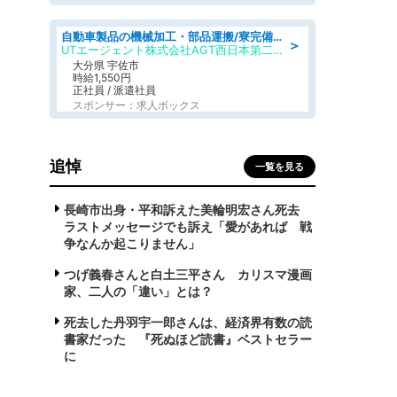
自動車製品の機械加工・部品運搬/寮完備/日払い/工場・製造
＞
UTエージェント株式会社AGT西日本第二CU
大分県 宇佐市
時給1,550円
正社員 / 派遣社員
スポンサー：求人ボックス
追悼
一覧を見る
長崎市出身・平和訴えた美輪明宏さん死去
ラストメッセージでも訴え「愛があれば 戦
争なんか起こりません」
つげ義春さんと白土三平さん カリスマ漫画
家、二人の「違い」とは？
死去した丹羽宇一郎さんは、経済界有数の読
書家だった 『死ぬほど読書』ベストセラー
に