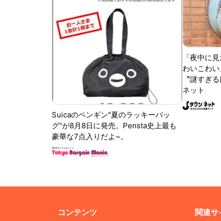
「夜中に見
わいこわい
〝謎すぎる顔
ネット
Suicaのペンギン"夏のラッキーバッ
グ"が8月8日に発売。Pensta史上最も
豪華な7点入りだよ~。
コンテンツ
関連サ