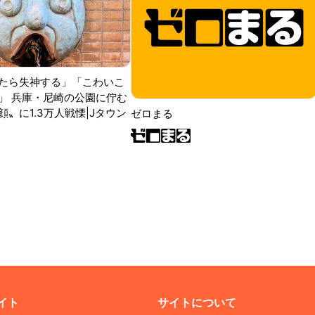
たら失神する」「こわいこ
」 兵庫・尼崎の公園に佇む
〟に1.3万人戦慄|Jタウン
ゼロまる
イト
サイトについて