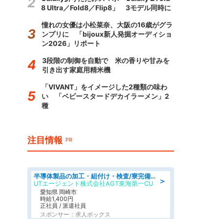
8 Ultra／Fold8／Flip8」 3モデル同時に
憧れの女優は小松菜奈、大阪の16歳がグラ
ンプリに 「bijoux新人発掘オーディショ
ン2026」リポート
3段階の制御を自動で 米の香りや甘みを
引き出す家庭用精米機
「VIVANT」をイメージした2種類の味わ
い 「ベビースタードデカイラーメン」2
種
注目情報
PR
半導体製品の加工・組付け・検査/寮完備/日勤/日払い/工場・製造
＞
UTエージェント株式会社AGT東海第一CU
愛知県 岡崎市
時給1,400円
正社員 / 派遣社員
スポンサー：求人ボックス