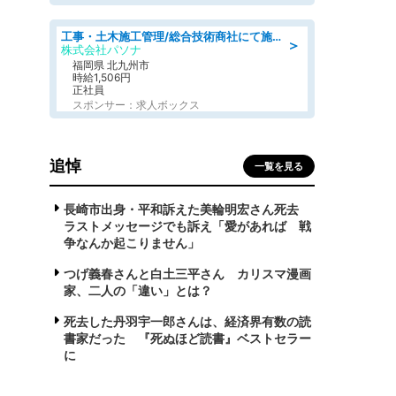
工事・土木施工管理/総合技術商社にて施工管理のお仕事/即日勤務可/車通勤可/工事・土木施工管理/生産・品質管理
＞
株式会社パソナ
福岡県 北九州市
時給1,506円
正社員
スポンサー：求人ボックス
追悼
一覧を見る
長崎市出身・平和訴えた美輪明宏さん死去
ラストメッセージでも訴え「愛があれば 戦
争なんか起こりません」
つげ義春さんと白土三平さん カリスマ漫画
家、二人の「違い」とは？
死去した丹羽宇一郎さんは、経済界有数の読
書家だった 『死ぬほど読書』ベストセラー
に