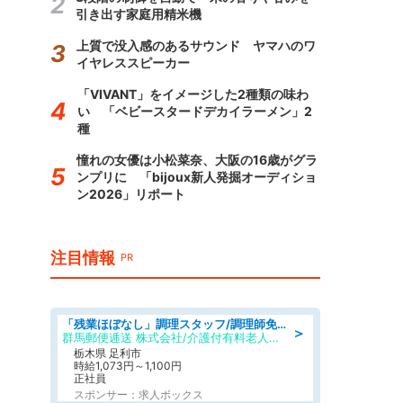
引き出す家庭用精米機
上質で没入感のあるサウンド ヤマハのワ
イヤレススピーカー
「VIVANT」をイメージした2種類の味わ
い 「ベビースタードデカイラーメン」2
種
憧れの女優は小松菜奈、大阪の16歳がグラ
ンプリに 「bijoux新人発掘オーディショ
ン2026」リポート
注目情報
PR
「残業ほぼなし」調理スタッフ/調理師免許必須/正職員/日勤のみ/介護付き有料老人ホーム/社会保障完備
＞
群馬郵便逓送 株式会社/介護付有料老人ホーム ふる里
栃木県 足利市
時給1,073円～1,100円
正社員
スポンサー：求人ボックス