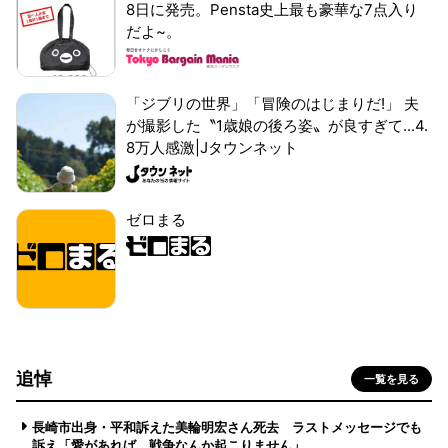
8日に発売。Pensta史上最も豪華な7点入り
だよ~。
「ジブリの世界」「冒険のはじまりだ!」 夫
が撮影した〝1歳娘の後ろ姿〟が良すぎて...4.
8万人感激|Jタウンネット
ゼロまる
追悼
一覧を見る
長崎市出身・平和訴えた美輪明宏さん死去 ラストメッセージでも
訴え「愛があれば 戦争なんか起こりません」