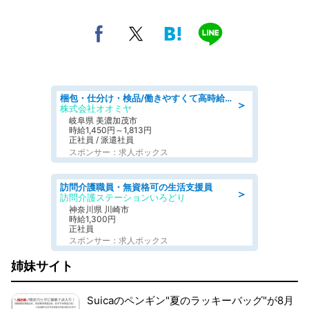
梱包・仕分け・検品/働きやすくて高時給の仕分け作業長期休暇充実/残業なし
＞
株式会社オオミヤ
岐阜県 美濃加茂市
時給1,450円～1,813円
正社員 / 派遣社員
スポンサー：求人ボックス
訪問介護職員・無資格可の生活支援員
＞
訪問介護ステーションいろどり
神奈川県 川崎市
時給1,300円
正社員
スポンサー：求人ボックス
姉妹サイト
Suicaのペンギン"夏のラッキーバッグ"が8月