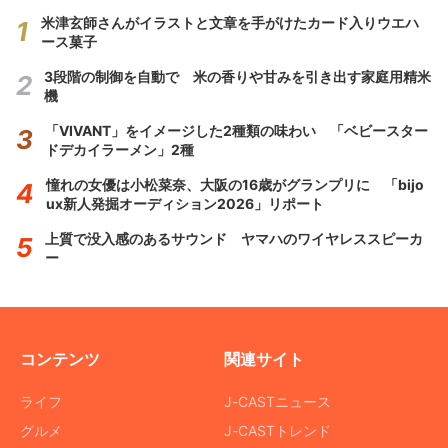
米津玄師さんがイラストと文章を手がけたカード入りウエハ
ース菓子
3段階の制御を自動で 米の香りや甘みを引き出す家庭用精米
機
「VIVANT」をイメージした2種類の味わい 「ベビースター
ドデカイラーメン」2種
憧れの女優は小松菜奈、大阪の16歳がグランプリに 「bijo
ux新人発掘オーディション2026」リポート
上質で没入感のあるサウンド ヤマハのワイヤレススピーカ
ー
コンテンツ
関連サイト
ライフ
J-CASTニュース
グルメ
J-CASTトレンド