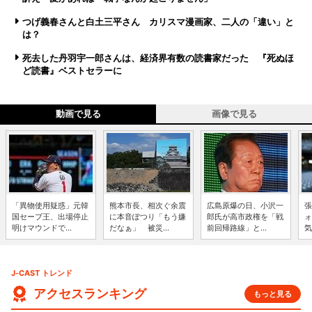
つげ義春さんと白土三平さん カリスマ漫画家、二人の「違い」と
は？
死去した丹羽宇一郎さんは、経済界有数の読書家だった 『死ぬほ
ど読書』ベストセラーに
動画で見る
画像で見る
「異物使用疑惑」元韓
熊本市長、相次ぐ余震
広島原爆の日、小沢一
張
国セーブ王、出場停止
に本音ぽつり「もう嫌
郎氏が高市政権を「戦
ォ
明けマウンドで...
だなぁ」 被災...
前回帰路線」と...
気
J-CAST トレンド
アクセスランキング
もっと見る