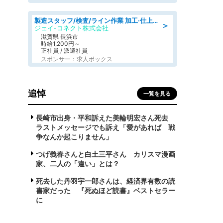
製造スタッフ/検査/ライン作業 加工·仕上げ·検査/日勤/土日祝休み
＞
ジェイ-コネクト株式会社
滋賀県 長浜市
時給1,200円～
正社員 / 派遣社員
スポンサー：求人ボックス
追悼
一覧を見る
長崎市出身・平和訴えた美輪明宏さん死去
ラストメッセージでも訴え「愛があれば 戦
争なんか起こりません」
つげ義春さんと白土三平さん カリスマ漫画
家、二人の「違い」とは？
死去した丹羽宇一郎さんは、経済界有数の読
書家だった 『死ぬほど読書』ベストセラー
に