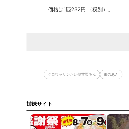
価格は1匹232円 （税別）。
クロワッサンたい焼甘栗あん
銀のあん
姉妹サイト