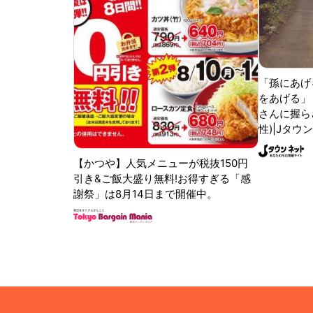
「孫にあげ
をあげる」
さんに握ら
性)|Jタウ
【かつや】人気メニューが税抜150円
引き&ご飯大盛り無料!お得すぎる「感
謝祭」は8月14日まで開催中。