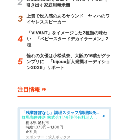
引き出す家庭用精米機
上質で没入感のあるサウンド ヤマハのワ
イヤレススピーカー
「VIVANT」をイメージした2種類の味わ
い 「ベビースタードデカイラーメン」2
種
憧れの女優は小松菜奈、大阪の16歳がグラ
ンプリに 「bijoux新人発掘オーディショ
ン2026」リポート
注目情報
PR
「残業ほぼなし」調理スタッフ/調理師免許必須/正職員/日勤のみ/介護付き有料老人ホーム/社会保障完備
＞
群馬郵便逓送 株式会社/介護付有料老人ホーム ふる里
栃木県 足利市
時給1,073円～1,100円
正社員
スポンサー：求人ボックス