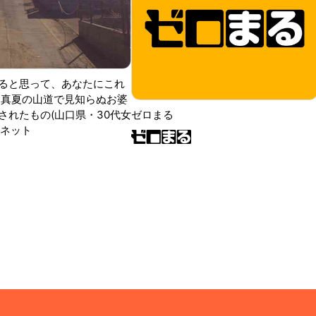
ると思って、あなたにこれ
 真夏の山道で見知らぬお婆
されたもの(山口県・30代女
ゼロまる
ンネット