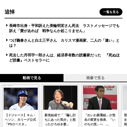
追悼
一覧を見る
長崎市出身・平和訴えた美輪明宏さん死去 ラストメッセージでも
訴え「愛があれば 戦争なんか起こりません」
つげ義春さんと白土三平さん カリスマ漫画家、二人の「違い」と
は？
死去した丹羽宇一郎さんは、経済界有数の読書家だった 『死ぬほ
ど読書』ベストセラーに
動画で見る
画像で見る
【ドジャース】キム・
新党結成で「「騙し討
「れいわ新選組」が党
登
ヘソン、大リーグ公式
ちにあった気分」と怒
名の変更を発表、「い
女
「PSロースタ...
ったひろゆき妻...
のちの党」へ ...
発