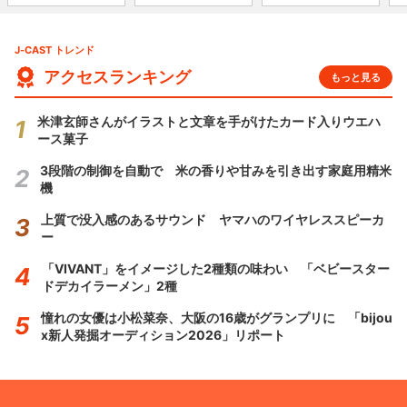
J-CAST トレンド
アクセスランキング
もっと見る
米津玄師さんがイラストと文章を手がけたカード入りウエハ
ース菓子
3段階の制御を自動で 米の香りや甘みを引き出す家庭用精米
機
上質で没入感のあるサウンド ヤマハのワイヤレススピーカ
ー
「VIVANT」をイメージした2種類の味わい 「ベビースター
ドデカイラーメン」2種
憧れの女優は小松菜奈、大阪の16歳がグランプリに 「bijou
x新人発掘オーディション2026」リポート