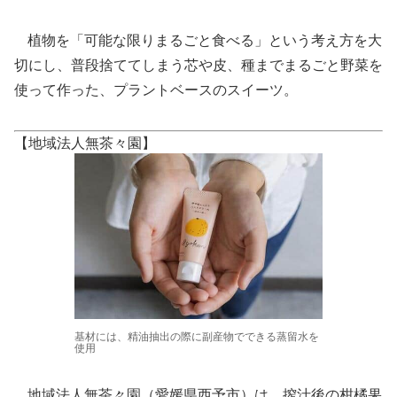
植物を「可能な限りまるごと食べる」という考え方を大
切にし、普段捨ててしまう芯や皮、種までまるごと野菜を
使って作った、プラントベースのスイーツ。
【地域法人無茶々園】
基材には、精油抽出の際に副産物でできる蒸留水を
使用
地域法人無茶々園（愛媛県西予市）は、搾汁後の柑橘果