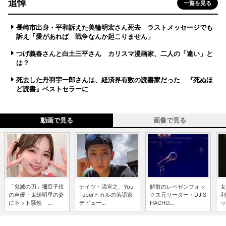
追悼
一覧を見る
長崎市出身・平和訴えた美輪明宏さん死去 ラストメッセージでも
訴え「愛があれば 戦争なんか起こりません」
つげ義春さんと白土三平さん カリスマ漫画家、二人の「違い」と
は？
死去した丹羽宇一郎さんは、経済界有数の読書家だった 『死ぬほ
ど読書』ベストセラーに
動画で見る
画像で見る
「鬼滅の刃」禰豆子役
ナイツ・塙宣之、You
解散のレペゼンフォッ
女
の声優・鬼頭明里の姿
Tuberヒカルの落語家
クス元リーダー・DJ S
利
にネット騒然 ...
デビュー...
HACHO...
ッ