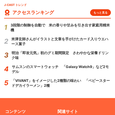
J-CAST トレンド
アクセスランキング
もっと見る
3段階の制御を自動で 米の香りや甘みを引き出す家庭用精米
機
米津玄師さんがイラストと文章を手がけたカード入りウエハ
ース菓子
明治「即攻元気」初のグミ期間限定 さわやかな栄養ドリン
ク味
サムスンのスマートウォッチ 「Galaxy Watch9」など2モ
デル
「VIVANT」をイメージした2種類の味わい 「ベビースター
ドデカイラーメン」2種
コンテンツ
関連サイト