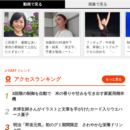
動画で見る
画像で見る
三田寛子、優雅な淡い
加藤茶の45歳年下
フィギュア・中井亜
制
黄色の着物姿で上品な
妻・綾菜、「美文字」
美、華麗にトリプルア
う
たたずまいで ...
手書き勉強ノート...
クセル決める 「...
一
J-CAST トレンド
アクセスランキング
もっと見る
3段階の制御を自動で 米の香りや甘みを引き出す家庭用精米
機
米津玄師さんがイラストと文章を手がけたカード入りウエハ
ース菓子
明治「即攻元気」初のグミ期間限定 さわやかな栄養ドリン