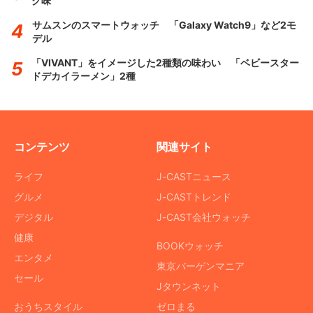
ク味
サムスンのスマートウォッチ 「Galaxy Watch9」など2モ
デル
「VIVANT」をイメージした2種類の味わい 「ベビースター
ドデカイラーメン」2種
コンテンツ
関連サイト
ライフ
J-CASTニュース
グルメ
J-CASTトレンド
デジタル
J-CAST会社ウォッチ
健康
BOOKウォッチ
エンタメ
東京バーゲンマニア
セール
Jタウンネット
おうちスタイル
ゼロまる