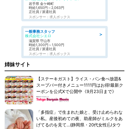
岩手県 金ケ崎町
時給1,650円～2,063円
正社員 / 派遣社員
スポンサー：求人ボックス
一般事務スタッフ
＞
株式会社シエロ
滋賀県 守山市
時給1,300円～1,500円
正社員 / 派遣社員
スポンサー：求人ボックス
姉妹サイト
【ステーキガスト】ライス・パン食べ放題&
スープバー付きメニュー1111円はお得!最新ク
ーポンを公式Xで公開中《9月23日まで》
「多指症」で生まれた娘と、受け止められな
い私。産後初めての夜、助産師がミルクをあ
げてるのを見て...(静岡県・20代女性)|Jタウ