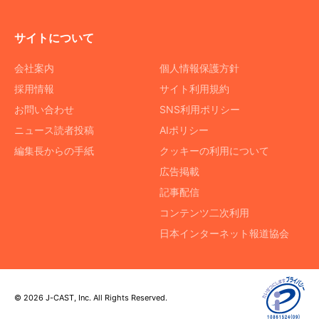
サイトについて
会社案内
個人情報保護方針
採用情報
サイト利用規約
お問い合わせ
SNS利用ポリシー
ニュース読者投稿
AIポリシー
編集長からの手紙
クッキーの利用について
広告掲載
記事配信
コンテンツ二次利用
日本インターネット報道協会
© 2026 J-CAST, Inc. All Rights Reserved.