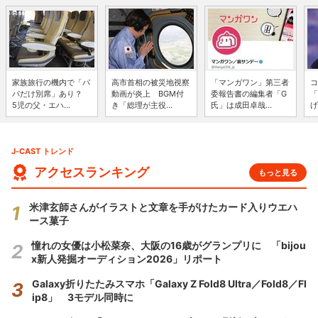
家族旅行の機内で「パ
高市首相の被災地視察
「マンガワン」第三者
コ
パだけ別席」あり？
動画が炎上 BGM付
委報告書の編集者「G
「
5児の父・エハ...
き「総理が主役...
氏」は成田卓哉...
げ
J-CAST トレンド
アクセスランキング
もっと見る
米津玄師さんがイラストと文章を手がけたカード入りウエハ
ース菓子
憧れの女優は小松菜奈、大阪の16歳がグランプリに 「bijou
x新人発掘オーディション2026」リポート
Galaxy折りたたみスマホ「Galaxy Z Fold8 Ultra／Fold8／Fl
ip8」 3モデル同時に