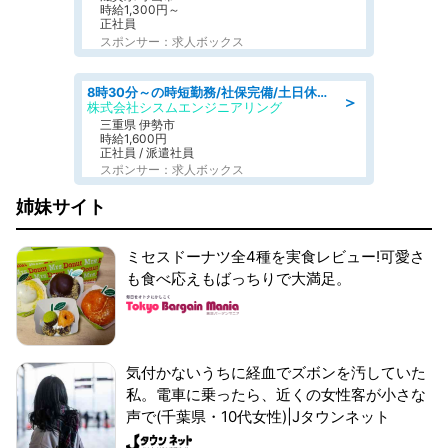
時給1,300円～
正社員
スポンサー：求人ボックス
8時30分～の時短勤務/社保完備/土日休み/人物重視の選考/ねじ締めや梱包業務
＞
株式会社シスムエンジニアリング
三重県 伊勢市
時給1,600円
正社員 / 派遣社員
スポンサー：求人ボックス
姉妹サイト
ミセスドーナツ全4種を実食レビュー!可愛さ
も食べ応えもばっちりで大満足。
気付かないうちに経血でズボンを汚していた
私。電車に乗ったら、近くの女性客が小さな
声で(千葉県・10代女性)|Jタウンネット