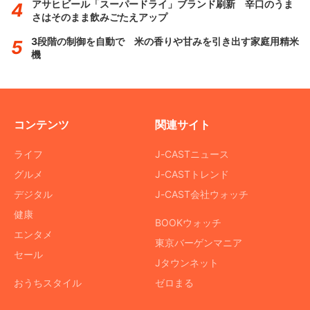
アサヒビール「スーパードライ」ブランド刷新 辛口のうま
さはそのまま飲みごたえアップ
3段階の制御を自動で 米の香りや甘みを引き出す家庭用精米
機
コンテンツ
関連サイト
ライフ
J-CASTニュース
グルメ
J-CASTトレンド
デジタル
J-CAST会社ウォッチ
健康
BOOKウォッチ
エンタメ
東京バーゲンマニア
セール
Jタウンネット
おうちスタイル
ゼロまる