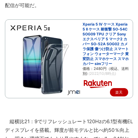
配信が可能だ。
Xperia 5 IV ケース Xperia
5 II ケース 耐衝撃 SO-54C
SOG09 TPU クリア Sony
エクスペリア 5 マーク2 カ
バー SO-52A SOG02 カメ
ラ保護 傷つけ防止 スマート
フォン ウォーターマーク 黄
変防止 スマホケース スマホ
カバー simフリー
価格：2480円（税込、送料
別)
(2022/10/8時点)
楽天
で購
入
縦横比21：9でリフレッシュレート120Hzの6.1型有機EL
ディスプレイを搭載。輝度が前モデルと比べ約50％向上