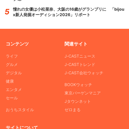
憧れの女優は小松菜奈、大阪の16歳がグランプリに 「bijou
x新人発掘オーディション2026」リポート
コンテンツ
関連サイト
ライフ
J-CASTニュース
グルメ
J-CASTトレンド
デジタル
J-CAST会社ウォッチ
健康
BOOKウォッチ
エンタメ
東京バーゲンマニア
セール
Jタウンネット
おうちスタイル
ゼロまる
サイトについて