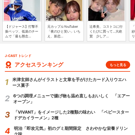
【ドジャース】打撃不
元カップルYouTuber
辻希美、コストコに行
「
振ベッツ、低迷のチー
「夜のひと笑い」いち
くたびに買って...大絶
紗
ムで「最も懸念...
え、新恋...
賛 少しア...
リ
J-CAST トレンド
アクセスランキング
もっと見る
米津玄師さんがイラストと文章を手がけたカード入りウエハ
ース菓子
6つの調理メニューで揚げ物も温め直しもおいしく 「エアー
オーブン」
「VIVANT」をイメージした2種類の味わい 「ベビースター
ドデカイラーメン」2種
明治「即攻元気」初のグミ期間限定 さわやかな栄養ドリン
ク味