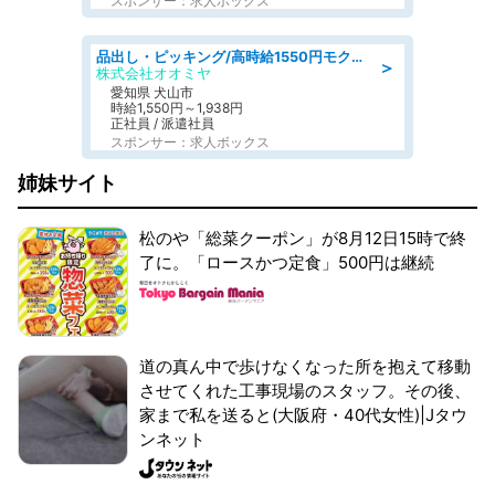
スポンサー：求人ボックス
品出し・ピッキング/高時給1550円モクモクと指示書通りに仕分け・品出し
＞
株式会社オオミヤ
愛知県 犬山市
時給1,550円～1,938円
正社員 / 派遣社員
スポンサー：求人ボックス
姉妹サイト
松のや「総菜クーポン」が8月12日15時で終
了に。「ロースかつ定食」500円は継続
道の真ん中で歩けなくなった所を抱えて移動
させてくれた工事現場のスタッフ。その後、
家まで私を送ると(大阪府・40代女性)|Jタウ
ンネット