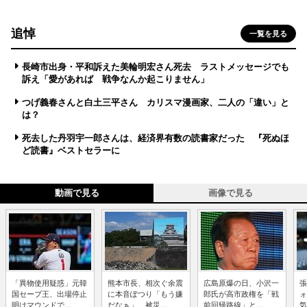
追悼
一覧を見る
長崎市出身・平和訴えた美輪明宏さん死去 ラストメッセージでも
訴え「愛があれば 戦争なんか起こりません」
つげ義春さんと白土三平さん カリスマ漫画家、二人の「違い」と
は？
死去した丹羽宇一郎さんは、経済界有数の読書家だった 『死ぬほ
ど読書』ベストセラーに
動画で見る
画像で見る
「異物使用疑惑」元韓
熊本市長、相次ぐ余震
広島原爆の日、小沢一
張
国セーブ王、出場停止
に本音ぽつり「もう嫌
郎氏が高市政権を「戦
ォ
明けマウンドで...
だなぁ」 被災...
前回帰路線」と...
気