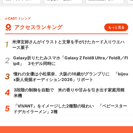
J-CAST トレンド
アクセスランキング
もっと見る
米津玄師さんがイラストと文章を手がけたカード入りウエハ
ース菓子
Galaxy折りたたみスマホ「Galaxy Z Fold8 Ultra／Fold8／Fl
ip8」 3モデル同時に
憧れの女優は小松菜奈、大阪の16歳がグランプリに 「bijou
x新人発掘オーディション2026」リポート
3段階の制御を自動で 米の香りや甘みを引き出す家庭用精
米機
「VIVANT」をイメージした2種類の味わい 「ベビースター
ドデカイラーメン」2種