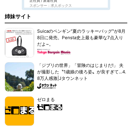
正社員 / 派遣社員
スポンサー：求人ボックス
姉妹サイト
Suicaのペンギン"夏のラッキーバッグ"が8月
8日に発売。Pensta史上最も豪華な7点入り
だよ~。
「ジブリの世界」「冒険のはじまりだ!」 夫
が撮影した〝1歳娘の後ろ姿〟が良すぎて...4.
8万人感激|Jタウンネット
ゼロまる