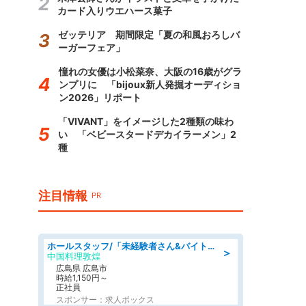
カード入りウエハース菓子
ゼッテリア 期間限定「夏の和風おろしバ
ーガーフェア」
憧れの女優は小松菜奈、大阪の16歳がグラ
ンプリに 「bijoux新人発掘オーディショ
ン2026」リポート
「VIVANT」をイメージした2種類の味わ
い 「ベビースタードデカイラーメン」2
種
注目情報
PR
ホールスタッフ/「未経験者さん&バイトデビューも大歓迎」残業ほぼなし×1日3時間〜勤務OK!フォロー体制も充実/広島県/広島市南区
＞
中国料理敦煌
広島県 広島市
時給1,150円～
正社員
スポンサー：求人ボックス