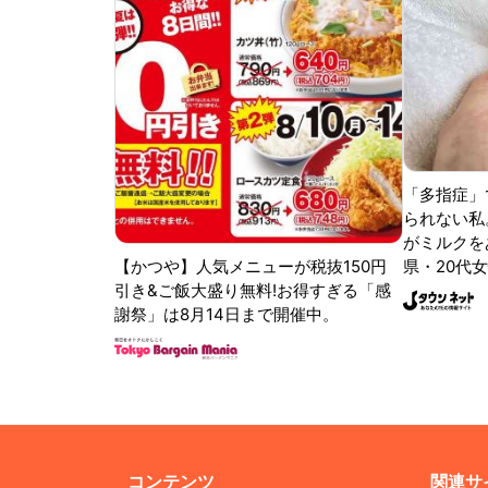
「多指症」
られない私
がミルクをあ
【かつや】人気メニューが税抜150円
県・20代女
引き&ご飯大盛り無料!お得すぎる「感
謝祭」は8月14日まで開催中。
コンテンツ
関連サ