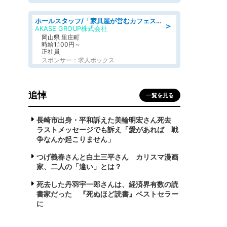
ホールスタッフ/「家具屋が営むカフェスタッフ!」週2日～OK!嬉しいまかない付き/岡山県/浅口郡里庄町
＞
AKASE GROUP株式会社
岡山県 里庄町
時給1,100円～
正社員
スポンサー：求人ボックス
追悼
一覧を見る
長崎市出身・平和訴えた美輪明宏さん死去
ラストメッセージでも訴え「愛があれば 戦
争なんか起こりません」
つげ義春さんと白土三平さん カリスマ漫画
家、二人の「違い」とは？
死去した丹羽宇一郎さんは、経済界有数の読
書家だった 『死ぬほど読書』ベストセラー
に