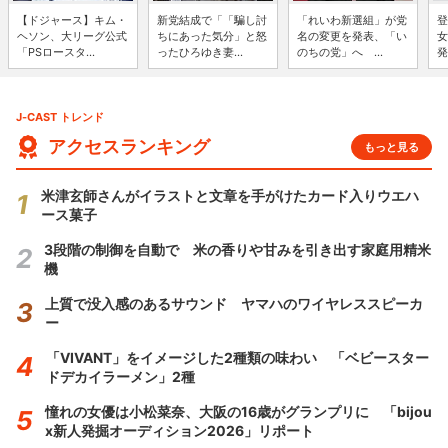
【ドジャース】キム・
新党結成で「「騙し討
「れいわ新選組」が党
登
ヘソン、大リーグ公式
ちにあった気分」と怒
名の変更を発表、「い
女
「PSロースタ...
ったひろゆき妻...
のちの党」へ ...
発
J-CAST トレンド
アクセスランキング
もっと見る
米津玄師さんがイラストと文章を手がけたカード入りウエハ
ース菓子
3段階の制御を自動で 米の香りや甘みを引き出す家庭用精米
機
上質で没入感のあるサウンド ヤマハのワイヤレススピーカ
ー
「VIVANT」をイメージした2種類の味わい 「ベビースター
ドデカイラーメン」2種
憧れの女優は小松菜奈、大阪の16歳がグランプリに 「bijou
x新人発掘オーディション2026」リポート