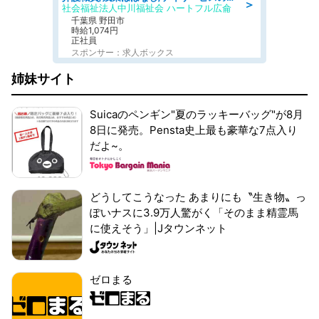
＞
社会福祉法人中川福祉会 ハートフル広侖
千葉県 野田市
時給1,074円
正社員
スポンサー：求人ボックス
姉妹サイト
Suicaのペンギン"夏のラッキーバッグ"が8月
8日に発売。Pensta史上最も豪華な7点入り
だよ~。
どうしてこうなった あまりにも〝生き物〟っ
ぽいナスに3.9万人驚がく「そのまま精霊馬
に使えそう」|Jタウンネット
ゼロまる