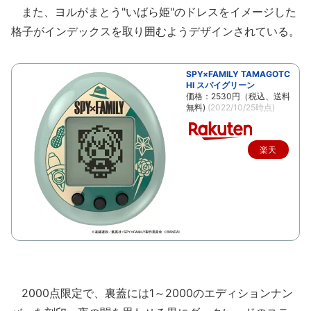
また、ヨルがまとう"いばら姫"のドレスをイメージした
格子がインデックスを取り囲むようデザインされている。
SPY×FAMILY TAMAGOTC
HI スパイグリーン
価格：2530円（税込、送料
無料)
(2022/10/25時点)
楽天
で購
入
2000点限定で、裏蓋には1～2000のエディションナン