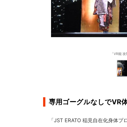
「VR能 
専用ゴーグルなしでVR
「JST ERATO 稲見自在化身