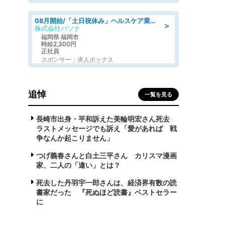
08月開始/「土日祝休み」ヘルスケア業界の産業保健師/高時給/未経験OK/要資格:保健師、正看護師
＞
株式会社パソナ
福岡県 福岡市
時給2,300円
正社員
スポンサー：求人ボックス
追悼
一覧を見る
長崎市出身・平和訴えた美輪明宏さん死去
ラストメッセージでも訴え「愛があれば 戦
争なんか起こりません」
つげ義春さんと白土三平さん カリスマ漫画
家、二人の「違い」とは？
死去した丹羽宇一郎さんは、経済界有数の読
書家だった 『死ぬほど読書』ベストセラー
に