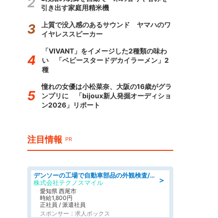
引き出す家庭用精米機
上質で没入感のあるサウンド ヤマハのワ
イヤレススピーカー
「VIVANT」をイメージした2種類の味わ
い 「ベビースタードデカイラーメン」2
種
憧れの女優は小松菜奈、大阪の16歳がグラ
ンプリに 「bijoux新人発掘オーディショ
ン2026」リポート
注目情報
PR
デンソーの工場で自動車部品の外観検査/denso aichi
＞
株式会社テクノスマイル
愛知県 西尾市
時給1,800円
正社員 / 派遣社員
スポンサー：求人ボックス