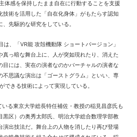
己主体感を保持したまま自在に行動することを支援
化技術を活用した「自在化身体」がもたらす認知
に、先駆的な研究をしている。
は、「VR能 攻殻機動隊 ショートバージョン」
や真っ暗な舞台上に、人が突如現れたり、消えた
の目には、実在の演者なのかバーチャルの演者な
の不思議な演出は「ゴーストグラム」といい、専
験ができる技術によって実現している。
いる東京大学総長特任補佐・教授の稲見昌彦氏も
京都目黒区）の奥秀太郎氏、明治大学総合数理学部教
台演出技法だ。舞台上の人物を消したり再び登場