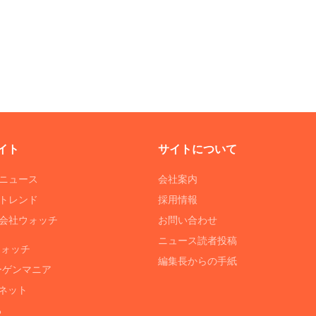
イト
サイトについて
Tニュース
会社案内
Tトレンド
採用情報
ST会社ウォッチ
お問い合わせ
ニュース読者投稿
ウォッチ
編集長からの手紙
ーゲンマニア
ネット
る