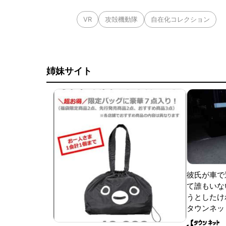
VR
攻殻機動隊
自在化コレクション
姉妹サイト
彼氏が車で
て誰もいな
うとしたけれ
タウンネッ