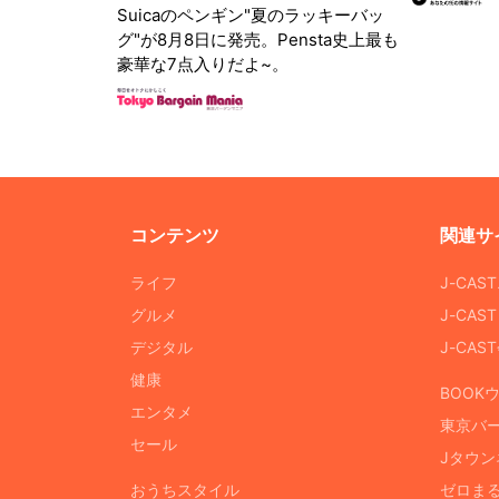
Suicaのペンギン"夏のラッキーバッ
グ"が8月8日に発売。Pensta史上最も
豪華な7点入りだよ~。
コンテンツ
関連サ
ライフ
J-CAS
グルメ
J-CAS
デジタル
J-CA
健康
BOOK
エンタメ
東京バ
セール
Jタウン
おうちスタイル
ゼロま