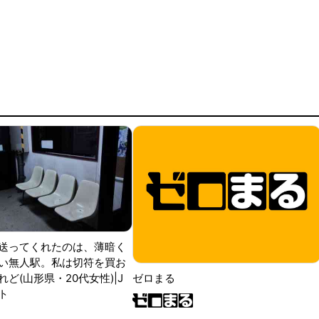
送ってくれたのは、薄暗く
い無人駅。私は切符を買お
ど(山形県・20代女性)|J
ゼロまる
ト