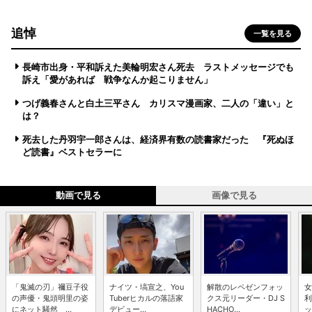
追悼
一覧を見る
長崎市出身・平和訴えた美輪明宏さん死去 ラストメッセージでも
訴え「愛があれば 戦争なんか起こりません」
つげ義春さんと白土三平さん カリスマ漫画家、二人の「違い」と
は？
死去した丹羽宇一郎さんは、経済界有数の読書家だった 『死ぬほ
ど読書』ベストセラーに
動画で見る
画像で見る
「鬼滅の刃」禰豆子役
ナイツ・塙宣之、You
解散のレペゼンフォッ
女
の声優・鬼頭明里の姿
Tuberヒカルの落語家
クス元リーダー・DJ S
利
にネット騒然 ...
デビュー...
HACHO...
ッ