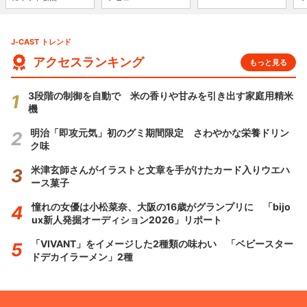
J-CAST トレンド
アクセスランキング
もっと見る
3段階の制御を自動で 米の香りや甘みを引き出す家庭用精米
機
明治「即攻元気」初のグミ期間限定 さわやかな栄養ドリン
ク味
米津玄師さんがイラストと文章を手がけたカード入りウエハ
ース菓子
憧れの女優は小松菜奈、大阪の16歳がグランプリに 「bijo
ux新人発掘オーディション2026」リポート
「VIVANT」をイメージした2種類の味わい 「ベビースター
ドデカイラーメン」2種