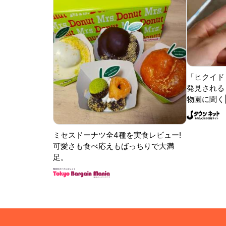
「ヒクイド
発見される 
物園に聞く
ミセスドーナツ全4種を実食レビュー!
可愛さも食べ応えもばっちりで大満
足。