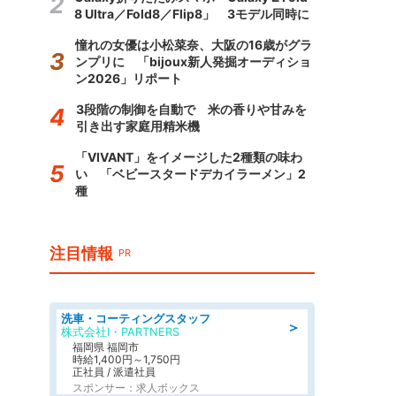
8 Ultra／Fold8／Flip8」 3モデル同時に
憧れの女優は小松菜奈、大阪の16歳がグラ
ンプリに 「bijoux新人発掘オーディショ
ン2026」リポート
3段階の制御を自動で 米の香りや甘みを
引き出す家庭用精米機
「VIVANT」をイメージした2種類の味わ
い 「ベビースタードデカイラーメン」2
種
注目情報
PR
洗車・コーティングスタッフ
＞
株式会社I・PARTNERS
福岡県 福岡市
時給1,400円～1,750円
正社員 / 派遣社員
スポンサー：求人ボックス