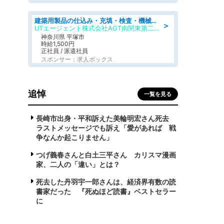
建築用製品の仕込み・充填・検査・機械操作/寮完備/日払い/工場・製造
＞
UTエージェント株式会社AGT南関東第二CU
神奈川県 平塚市
時給1,500円
正社員 / 派遣社員
スポンサー：求人ボックス
追悼
一覧を見る
長崎市出身・平和訴えた美輪明宏さん死去
ラストメッセージでも訴え「愛があれば 戦
争なんか起こりません」
つげ義春さんと白土三平さん カリスマ漫画
家、二人の「違い」とは？
死去した丹羽宇一郎さんは、経済界有数の読
書家だった 『死ぬほど読書』ベストセラー
に