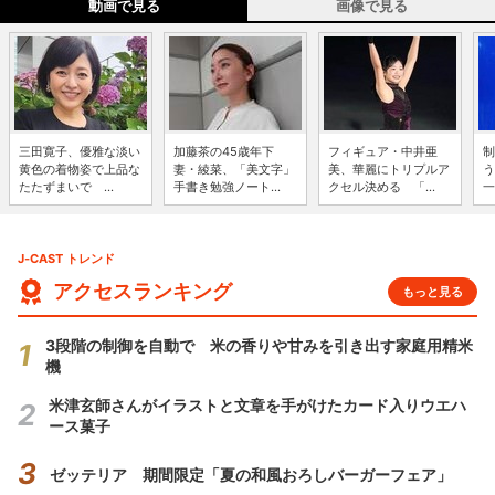
動画で見る
画像で見る
三田寛子、優雅な淡い
加藤茶の45歳年下
フィギュア・中井亜
制
黄色の着物姿で上品な
妻・綾菜、「美文字」
美、華麗にトリプルア
う
たたずまいで ...
手書き勉強ノート...
クセル決める 「...
一
J-CAST トレンド
アクセスランキング
もっと見る
3段階の制御を自動で 米の香りや甘みを引き出す家庭用精米
機
米津玄師さんがイラストと文章を手がけたカード入りウエハ
ース菓子
ゼッテリア 期間限定「夏の和風おろしバーガーフェア」