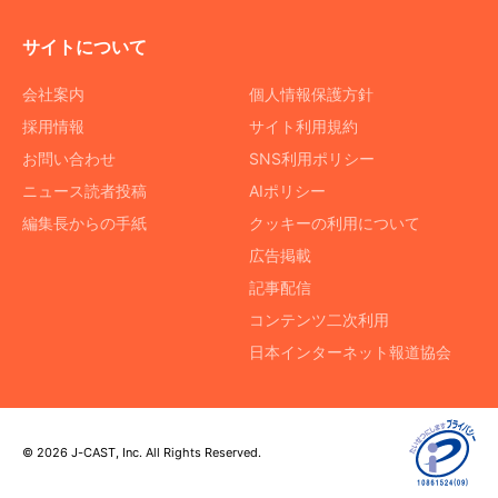
サイトについて
会社案内
個人情報保護方針
採用情報
サイト利用規約
お問い合わせ
SNS利用ポリシー
ニュース読者投稿
AIポリシー
編集長からの手紙
クッキーの利用について
広告掲載
記事配信
コンテンツ二次利用
日本インターネット報道協会
© 2026 J-CAST, Inc. All Rights Reserved.