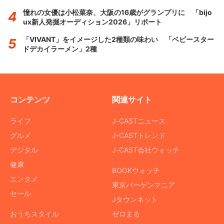
憧れの女優は小松菜奈、大阪の16歳がグランプリに 「bijo
ux新人発掘オーディション2026」リポート
「VIVANT」をイメージした2種類の味わい 「ベビースター
ドデカイラーメン」2種
コンテンツ
関連サイト
ライフ
J-CASTニュース
グルメ
J-CASTトレンド
デジタル
J-CAST会社ウォッチ
健康
BOOKウォッチ
エンタメ
東京バーゲンマニア
セール
Jタウンネット
おうちスタイル
ゼロまる