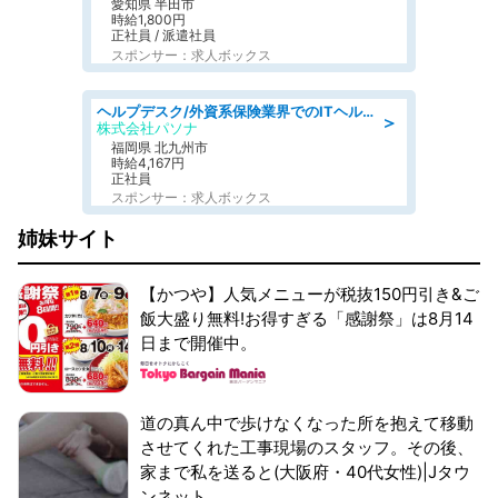
愛知県 半田市
時給1,800円
正社員 / 派遣社員
スポンサー：求人ボックス
ヘルプデスク/外資系保険業界でのITヘルプデスク業務/駅近/即日勤務可/ヘルプデスク
＞
株式会社パソナ
福岡県 北九州市
時給4,167円
正社員
スポンサー：求人ボックス
姉妹サイト
【かつや】人気メニューが税抜150円引き&ご
飯大盛り無料!お得すぎる「感謝祭」は8月14
日まで開催中。
道の真ん中で歩けなくなった所を抱えて移動
させてくれた工事現場のスタッフ。その後、
家まで私を送ると(大阪府・40代女性)|Jタウ
ンネット