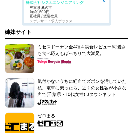
＞
株式会社シスムエンジニアリング
三重県 桑名市
時給1,500円
正社員 / 派遣社員
スポンサー：求人ボックス
姉妹サイト
ミセスドーナツ全4種を実食レビュー!可愛さ
も食べ応えもばっちりで大満足。
気付かないうちに経血でズボンを汚していた
私。電車に乗ったら、近くの女性客が小さな
声で(千葉県・10代女性)|Jタウンネット
ゼロまる