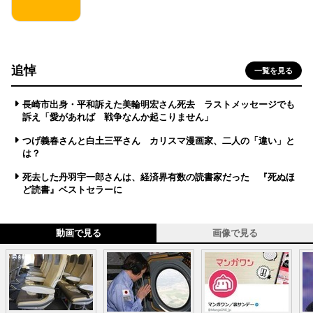
追悼
一覧を見る
長崎市出身・平和訴えた美輪明宏さん死去 ラストメッセージでも
訴え「愛があれば 戦争なんか起こりません」
つげ義春さんと白土三平さん カリスマ漫画家、二人の「違い」と
は？
死去した丹羽宇一郎さんは、経済界有数の読書家だった 『死ぬほ
ど読書』ベストセラーに
動画で見る
画像で見る