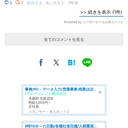
全てのコメントを見る
事務/PC・データ入力/営業事務 残業ほぼなし 建設機械レンタル会社で未経験から一般事務
＞
UTエージェント株式会社
京都府 京田辺市
時給1,300円～
正社員
スポンサー：求人ボックス
8時10分～の日勤/各種社保完備/人柄重視のため未経験OK/検査補助&事務補助/～50代前半活躍中