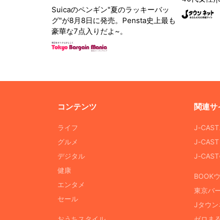
Suicaのペンギン"夏のラッキーバッ
グ"が8月8日に発売。Pensta史上最も
豪華な7点入りだよ~。
コンテンツ
関連サ
ライフ
J-CAS
グルメ
J-CAS
デジタル
J-CA
健康
BOOK
エンタメ
東京バ
セール
Jタウン
おうちスタイル
ゼロま