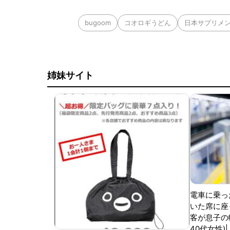
bugoom
コオロギうどん
日本サプリメ
姉妹サイト
電車に乗っ
いた席に座
客が息子の
40代女性)