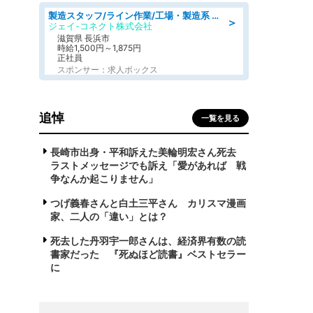
製造スタッフ/ライン作業/工場・製造系 エンジン部品の機械加工/未経験可/昼食代無料
＞
ジェイ-コネクト株式会社
滋賀県 長浜市
時給1,500円～1,875円
正社員
スポンサー：求人ボックス
追悼
一覧を見る
長崎市出身・平和訴えた美輪明宏さん死去
ラストメッセージでも訴え「愛があれば 戦
争なんか起こりません」
つげ義春さんと白土三平さん カリスマ漫画
家、二人の「違い」とは？
死去した丹羽宇一郎さんは、経済界有数の読
書家だった 『死ぬほど読書』ベストセラー
に