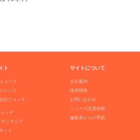
イト
サイトについて
Tニュース
会社案内
Tトレンド
採用情報
ST会社ウォッチ
お問い合わせ
ニュース読者投稿
ウォッチ
編集長からの手紙
ーゲンマニア
ネット
る