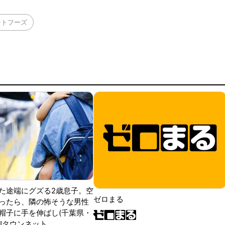
ントフーズ
た途端にグズる2歳息子。空
ゼロまる
ったら、隣の怖そうな男性
帽子に手を伸ばし(千葉県・
|Jタウンネット