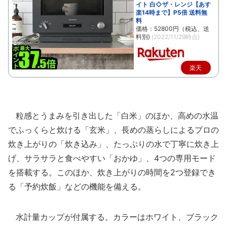
イト 白◇ザ・レンジ【あす
楽14時まで】P5倍 送料無
料
価格：52800円（税込、送
料別)
(2022/11/29時点)
楽天
で購
入
粒感とうまみを引き出した「白米」のほか、高めの水温
でふっくらと炊ける「玄米」、長めの蒸らしによるプロの
炊き上がりの「炊き込み」、たっぷりの水で丁寧に炊き上
げ、サラサラと食べやすい「おかゆ」、4つの専用モード
を搭載する。このほか、炊き上がりの時間を2つ登録でき
る「予約炊飯」などの機能を備える。
水計量カップが付属する。カラーはホワイト、ブラック