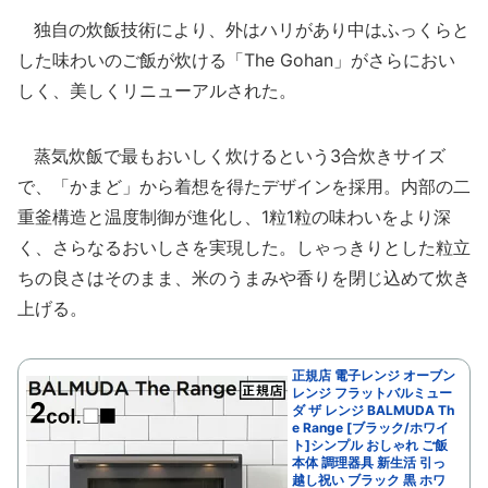
独自の炊飯技術により、外はハリがあり中はふっくらと
した味わいのご飯が炊ける「The Gohan」がさらにおい
しく、美しくリニューアルされた。
蒸気炊飯で最もおいしく炊けるという3合炊きサイズ
で、「かまど」から着想を得たデザインを採用。内部の二
重釜構造と温度制御が進化し、1粒1粒の味わいをより深
く、さらなるおいしさを実現した。しゃっきりとした粒立
ちの良さはそのまま、米のうまみや香りを閉じ込めて炊き
上げる。
正規店 電子レンジ オーブン
レンジ フラットバルミュー
ダ ザ レンジ BALMUDA Th
e Range [ブラック/ホワイ
ト]シンプル おしゃれ ご飯
本体 調理器具 新生活 引っ
越し祝い ブラック 黒 ホワ