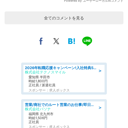
全てのコメントを見る
2026年転職応援キャンペーン!入社特典58万円/デンソーで働こう!自動車工場で小型部品の検査業務 denso aichi
＞
株式会社テクノスマイル
愛知県 半田市
時給1,800円
正社員 / 派遣社員
スポンサー：求人ボックス
営業/商社でのルート営業のお仕事/即日勤務可/車通勤可/営業
＞
株式会社パソナ
福岡県 北九州市
時給1,506円
正社員
スポンサー：求人ボックス