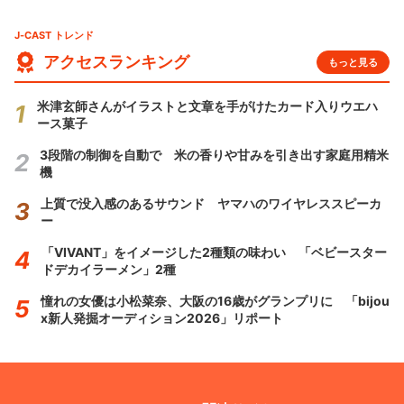
J-CAST トレンド
アクセスランキング
もっと見る
米津玄師さんがイラストと文章を手がけたカード入りウエハ
ース菓子
3段階の制御を自動で 米の香りや甘みを引き出す家庭用精米
機
上質で没入感のあるサウンド ヤマハのワイヤレススピーカ
ー
「VIVANT」をイメージした2種類の味わい 「ベビースター
ドデカイラーメン」2種
憧れの女優は小松菜奈、大阪の16歳がグランプリに 「bijou
x新人発掘オーディション2026」リポート