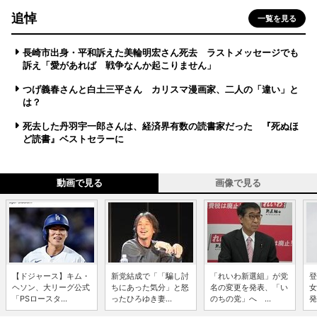
追悼
一覧を見る
長崎市出身・平和訴えた美輪明宏さん死去 ラストメッセージでも
訴え「愛があれば 戦争なんか起こりません」
つげ義春さんと白土三平さん カリスマ漫画家、二人の「違い」と
は？
死去した丹羽宇一郎さんは、経済界有数の読書家だった 『死ぬほ
ど読書』ベストセラーに
動画で見る
画像で見る
【ドジャース】キム・
新党結成で「「騙し討
「れいわ新選組」が党
登
ヘソン、大リーグ公式
ちにあった気分」と怒
名の変更を発表、「い
女
「PSロースタ...
ったひろゆき妻...
のちの党」へ ...
発