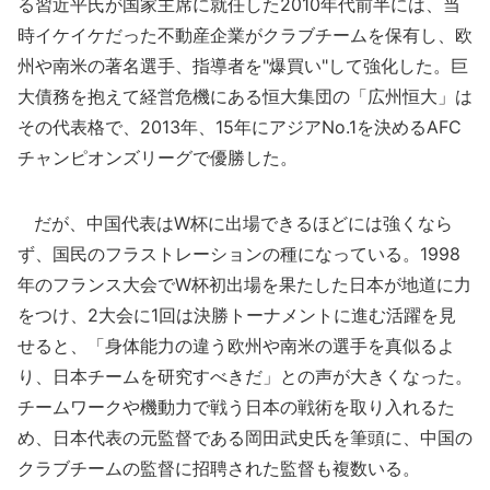
る習近平氏が国家主席に就任した2010年代前半には、当
時イケイケだった不動産企業がクラブチームを保有し、欧
州や南米の著名選手、指導者を"爆買い"して強化した。巨
大債務を抱えて経営危機にある恒大集団の「広州恒大」は
その代表格で、2013年、15年にアジアNo.1を決めるAFC
チャンピオンズリーグで優勝した。
だが、中国代表はW杯に出場できるほどには強くなら
ず、国民のフラストレーションの種になっている。1998
年のフランス大会でW杯初出場を果たした日本が地道に力
をつけ、2大会に1回は決勝トーナメントに進む活躍を見
せると、「身体能力の違う欧州や南米の選手を真似るよ
り、日本チームを研究すべきだ」との声が大きくなった。
チームワークや機動力で戦う日本の戦術を取り入れるた
め、日本代表の元監督である岡田武史氏を筆頭に、中国の
クラブチームの監督に招聘された監督も複数いる。