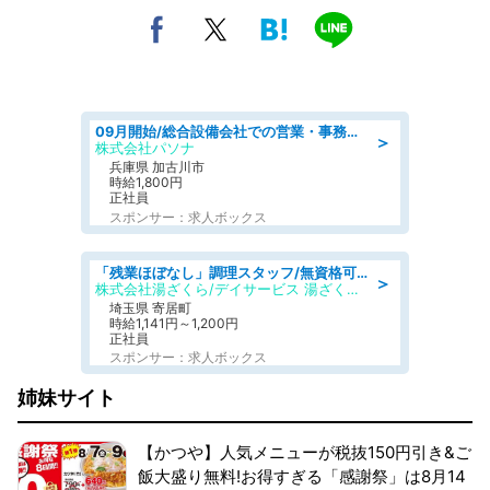
09月開始/総合設備会社での営業・事務のお仕事/車通勤可/賞与あり/営業/営業事務
＞
株式会社パソナ
兵庫県 加古川市
時給1,800円
正社員
スポンサー：求人ボックス
「残業ほぼなし」調理スタッフ/無資格可/正職員/日勤のみ/デイサービス/社会保障完備
＞
株式会社湯ざくら/デイサービス 湯ざくらケアリゾート
埼玉県 寄居町
時給1,141円～1,200円
正社員
スポンサー：求人ボックス
姉妹サイト
【かつや】人気メニューが税抜150円引き&ご
飯大盛り無料!お得すぎる「感謝祭」は8月14