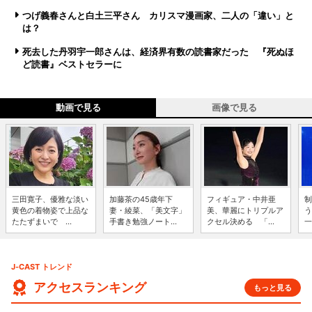
つげ義春さんと白土三平さん カリスマ漫画家、二人の「違い」と
は？
死去した丹羽宇一郎さんは、経済界有数の読書家だった 『死ぬほ
ど読書』ベストセラーに
動画で見る
画像で見る
三田寛子、優雅な淡い
加藤茶の45歳年下
フィギュア・中井亜
制
黄色の着物姿で上品な
妻・綾菜、「美文字」
美、華麗にトリプルア
う
たたずまいで ...
手書き勉強ノート...
クセル決める 「...
一
J-CAST トレンド
アクセスランキング
もっと見る