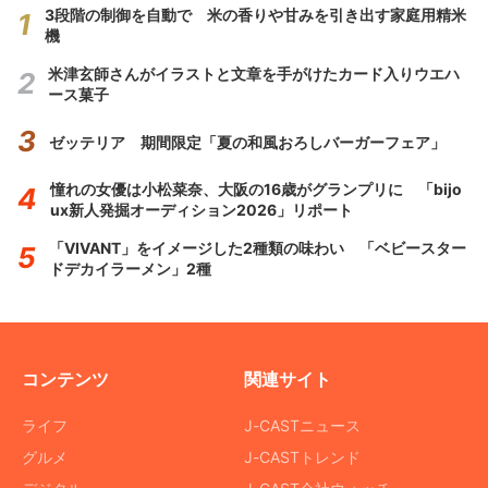
3段階の制御を自動で 米の香りや甘みを引き出す家庭用精米
機
米津玄師さんがイラストと文章を手がけたカード入りウエハ
ース菓子
ゼッテリア 期間限定「夏の和風おろしバーガーフェア」
憧れの女優は小松菜奈、大阪の16歳がグランプリに 「bijo
ux新人発掘オーディション2026」リポート
「VIVANT」をイメージした2種類の味わい 「ベビースター
ドデカイラーメン」2種
コンテンツ
関連サイト
ライフ
J-CASTニュース
グルメ
J-CASTトレンド