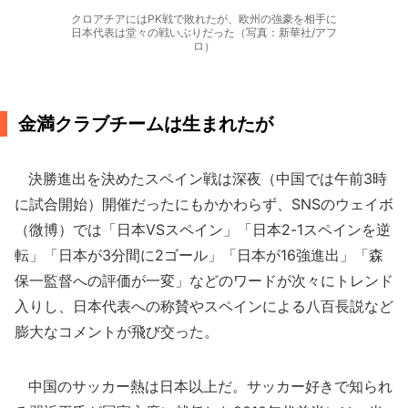
クロアチアにはPK戦で敗れたが、欧州の強豪を相手に
日本代表は堂々の戦いぶりだった（写真：新華社/アフ
ロ）
金満クラブチームは生まれたが
決勝進出を決めたスペイン戦は深夜（中国では午前3時
に試合開始）開催だったにもかかわらず、SNSのウェイボ
（微博）では「日本VSスペイン」「日本2-1スペインを逆
転」「日本が3分間に2ゴール」「日本が16強進出」「森
保一監督への評価が一変」などのワードが次々にトレンド
入りし、日本代表への称賛やスペインによる八百長説など
膨大なコメントが飛び交った。
中国のサッカー熱は日本以上だ。サッカー好きで知られ