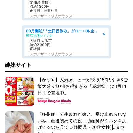
愛知県 豊橋市
時給1,800円
正社員 / 派遣社員
スポンサー：求人ボックス
09月開始/「土日祝休み」グローバル企業での産業保健のお仕事/保健師/高時給/残業なし/服装自由
＞
株式会社パソナ
大阪府 大阪市
時給2,300円
正社員
スポンサー：求人ボックス
姉妹サイト
【かつや】人気メニューが税抜150円引き&ご
飯大盛り無料!お得すぎる「感謝祭」は8月14
日まで開催中。
「多指症」で生まれた娘と、受け止められな
い私。産後初めての夜、助産師がミルクをあ
げてるのを見て...(静岡県・20代女性)|Jタウ