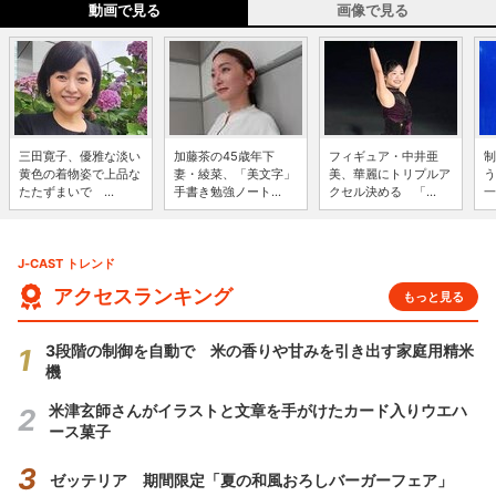
動画で見る
画像で見る
三田寛子、優雅な淡い
加藤茶の45歳年下
フィギュア・中井亜
制
黄色の着物姿で上品な
妻・綾菜、「美文字」
美、華麗にトリプルア
う
たたずまいで ...
手書き勉強ノート...
クセル決める 「...
一
J-CAST トレンド
アクセスランキング
もっと見る
3段階の制御を自動で 米の香りや甘みを引き出す家庭用精米
機
米津玄師さんがイラストと文章を手がけたカード入りウエハ
ース菓子
ゼッテリア 期間限定「夏の和風おろしバーガーフェア」