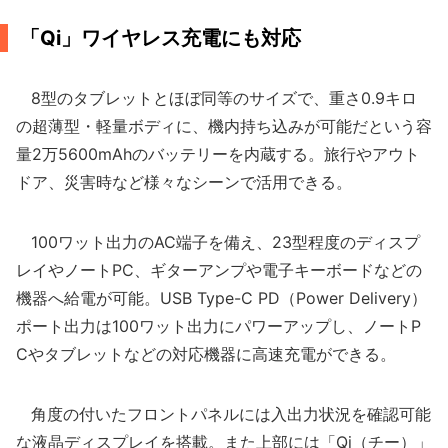
「Qi」ワイヤレス充電にも対応
8型のタブレットとほぼ同等のサイズで、重さ0.9キロ
の超薄型・軽量ボディに、機内持ち込みが可能だという容
量2万5600mAhのバッテリーを内蔵する。旅行やアウト
ドア、災害時など様々なシーンで活用できる。
100ワット出力のAC端子を備え、23型程度のディスプ
レイやノートPC、ギターアンプや電子キーボードなどの
機器へ給電が可能。USB Type-C PD（Power Delivery）
ポート出力は100ワット出力にパワーアップし、ノートP
Cやタブレットなどの対応機器に高速充電ができる。
角度の付いたフロントパネルには入出力状況を確認可能
な液晶ディスプレイを搭載。また上部には「Qi（チー）」