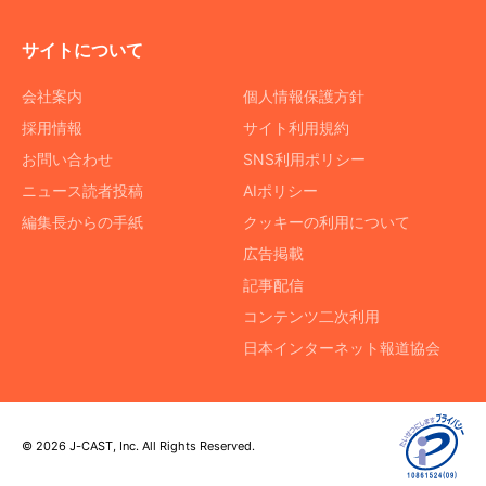
サイトについて
会社案内
個人情報保護方針
採用情報
サイト利用規約
お問い合わせ
SNS利用ポリシー
ニュース読者投稿
AIポリシー
編集長からの手紙
クッキーの利用について
広告掲載
記事配信
コンテンツ二次利用
日本インターネット報道協会
© 2026 J-CAST, Inc. All Rights Reserved.