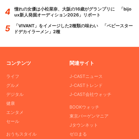
憧れの女優は小松菜奈、大阪の16歳がグランプリに 「bijo
ux新人発掘オーディション2026」リポート
「VIVANT」をイメージした2種類の味わい 「ベビースター
ドデカイラーメン」2種
コンテンツ
関連サイト
ライフ
J-CASTニュース
グルメ
J-CASTトレンド
デジタル
J-CAST会社ウォッチ
健康
BOOKウォッチ
エンタメ
東京バーゲンマニア
セール
Jタウンネット
おうちスタイル
ゼロまる