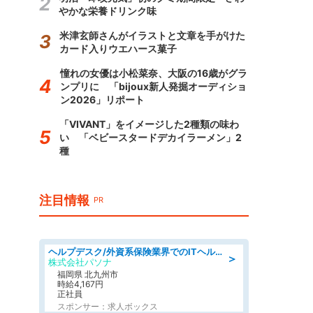
やかな栄養ドリンク味
米津玄師さんがイラストと文章を手がけた
カード入りウエハース菓子
憧れの女優は小松菜奈、大阪の16歳がグラ
ンプリに 「bijoux新人発掘オーディショ
ン2026」リポート
「VIVANT」をイメージした2種類の味わ
い 「ベビースタードデカイラーメン」2
種
注目情報
PR
ヘルプデスク/外資系保険業界でのITヘルプデスク業務/駅近/即日勤務可/ヘルプデスク
＞
株式会社パソナ
福岡県 北九州市
時給4,167円
正社員
スポンサー：求人ボックス