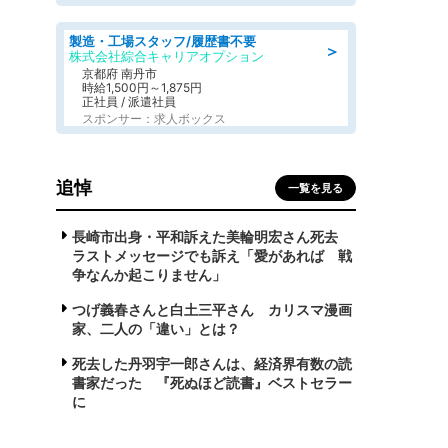
製造・工場スタッフ/履歴書不要
＞
株式会社綜合キャリアオプション
京都府 南丹市
時給1,500円～1,875円
正社員 / 派遣社員
スポンサー：求人ボックス
追悼
一覧を見る
長崎市出身・平和訴えた美輪明宏さん死去
ラストメッセージでも訴え「愛があれば 戦
争なんか起こりません」
つげ義春さんと白土三平さん カリスマ漫画
家、二人の「違い」とは？
死去した丹羽宇一郎さんは、経済界有数の読
書家だった 『死ぬほど読書』ベストセラー
に