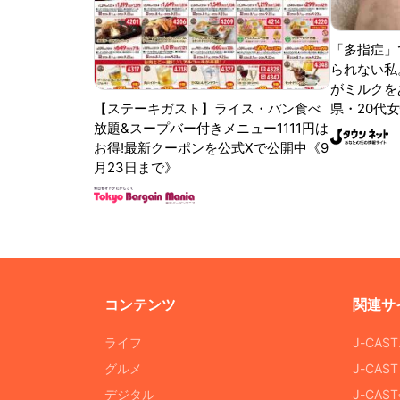
「多指症」
られない私
がミルクをあ
【ステーキガスト】ライス・パン食べ
県・20代女
放題&スープバー付きメニュー1111円は
お得!最新クーポンを公式Xで公開中《9
月23日まで》
コンテンツ
関連サ
ライフ
J-CAS
グルメ
J-CAS
デジタル
J-CA