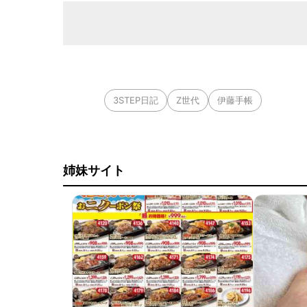
3STEP日記
Z世代
伊藤手帳
姉妹サイト