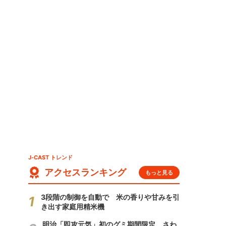
、
J-CAST トレンド
アクセスランキング
もっと見る
3段階の制御を自動で 米の香りや甘みを引
き出す家庭用精米機
明治「即攻元気」初のグミ期間限定 さわ