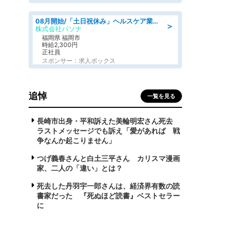
08月開始/「土日祝休み」ヘルスケア業界の産業保健師/高時給/未経験OK/要資格:保健師、正看護師
＞
株式会社パソナ
福岡県 福岡市
時給2,300円
正社員
スポンサー：求人ボックス
追悼
一覧を見る
長崎市出身・平和訴えた美輪明宏さん死去
ラストメッセージでも訴え「愛があれば 戦
争なんか起こりません」
つげ義春さんと白土三平さん カリスマ漫画
家、二人の「違い」とは？
死去した丹羽宇一郎さんは、経済界有数の読
書家だった 『死ぬほど読書』ベストセラー
に