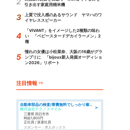
引き出す家庭用精米機
上質で没入感のあるサウンド ヤマハのワ
イヤレススピーカー
「VIVANT」をイメージした2種類の味わ
い 「ベビースタードデカイラーメン」2
種
憧れの女優は小松菜奈、大阪の16歳がグラ
ンプリに 「bijoux新人発掘オーディショ
ン2026」リポート
注目情報
PR
自動車部品の検査/寮費無料でしっかり稼げる denso aichi
＞
株式会社テクノスマイル
三重県 四日市市
時給1,800円
正社員 / 派遣社員
スポンサー：求人ボックス