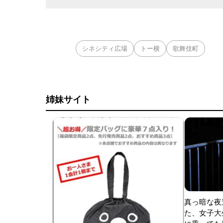
シネシティ広場
トー横
歌舞伎町
姉妹サイト
真っ暗な夜
た、女子大