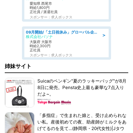
愛知県 西尾市
時給1,800円
正社員 / 派遣社員
スポンサー：求人ボックス
09月開始/「土日祝休み」グローバル企業での産業保健のお仕事/保健師/高時給/残業なし/服装自由
＞
株式会社パソナ
大阪府 大阪市
時給2,300円
正社員
スポンサー：求人ボックス
姉妹サイト
Suicaのペンギン"夏のラッキーバッグ"が8月
8日に発売。Pensta史上最も豪華な7点入り
だよ~。
「多指症」で生まれた娘と、受け止められな
い私。産後初めての夜、助産師がミルクをあ
げてるのを見て...(静岡県・20代女性)|Jタウ