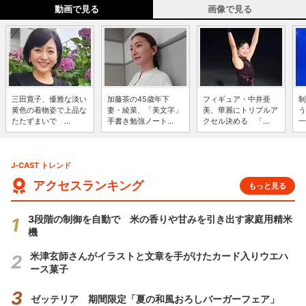
動画で見る
画像で見る
三田寛子、優雅な淡い
加藤茶の45歳年下
フィギュア・中井亜
制
黄色の着物姿で上品な
妻・綾菜、「美文字」
美、華麗にトリプルア
う
たたずまいで ...
手書き勉強ノート...
クセル決める 「...
一
J-CAST トレンド
アクセスランキング
もっと見る
3段階の制御を自動で 米の香りや甘みを引き出す家庭用精米
機
米津玄師さんがイラストと文章を手がけたカード入りウエハ
ース菓子
ゼッテリア 期間限定「夏の和風おろしバーガーフェア」