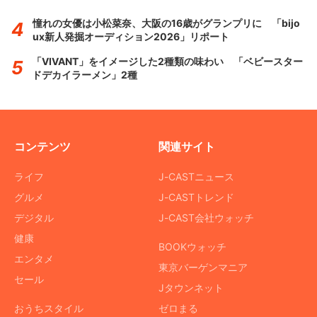
憧れの女優は小松菜奈、大阪の16歳がグランプリに 「bijo
ux新人発掘オーディション2026」リポート
「VIVANT」をイメージした2種類の味わい 「ベビースター
ドデカイラーメン」2種
コンテンツ
関連サイト
ライフ
J-CASTニュース
グルメ
J-CASTトレンド
デジタル
J-CAST会社ウォッチ
健康
BOOKウォッチ
エンタメ
東京バーゲンマニア
セール
Jタウンネット
おうちスタイル
ゼロまる