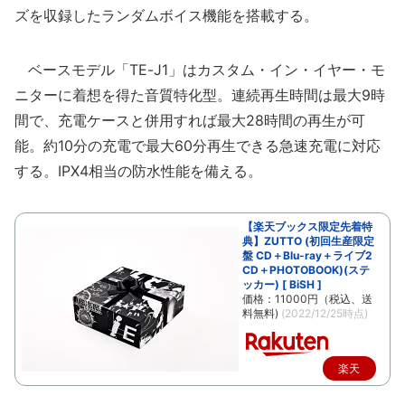
ズを収録したランダムボイス機能を搭載する。
ベースモデル「TE-J1」はカスタム・イン・イヤー・モ
ニターに着想を得た音質特化型。連続再生時間は最大9時
間で、充電ケースと併用すれば最大28時間の再生が可
能。約10分の充電で最大60分再生できる急速充電に対応
する。IPX4相当の防水性能を備える。
【楽天ブックス限定先着特
典】ZUTTO (初回生産限定
盤 CD＋Blu-ray＋ライブ2
CD＋PHOTOBOOK)(ステ
ッカー) [ BiSH ]
価格：11000円（税込、送
料無料)
(2022/12/25時点)
楽天
で購