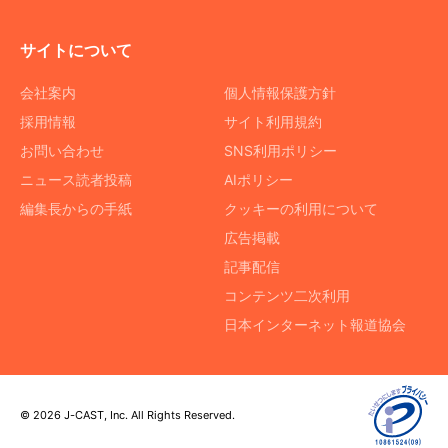
サイトについて
会社案内
個人情報保護方針
採用情報
サイト利用規約
お問い合わせ
SNS利用ポリシー
ニュース読者投稿
AIポリシー
編集長からの手紙
クッキーの利用について
広告掲載
記事配信
コンテンツ二次利用
日本インターネット報道協会
© 2026 J-CAST, Inc. All Rights Reserved.