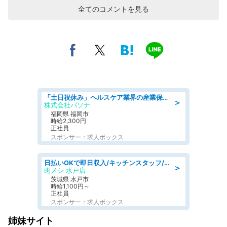
全てのコメントを見る
「土日祝休み」ヘルスケア業界の産業保健師/高時給/未経験OK/要資格:保健師、正看護師
＞
株式会社パソナ
福岡県 福岡市
時給2,300円
正社員
スポンサー：求人ボックス
日払いOKで即日収入/キッチンスタッフ/「原付免許必須」デリバリー業務など、自己成長可能な幅広い仕事に挑戦!髪型自由&ピアス・ネイルOK/茨城県/水戸市
＞
肉メシ 水戸店
茨城県 水戸市
時給1,100円～
正社員
スポンサー：求人ボックス
姉妹サイト