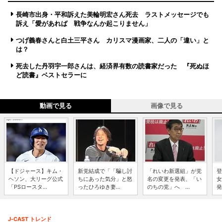
長崎市出身・平和訴えた美輪明宏さん死去 ラストメッセージでも
訴え「愛があれば 戦争なんか起こりません」
つげ義春さんと白土三平さん カリスマ漫画家、二人の「違い」と
は？
死去した丹羽宇一郎さんは、経済界有数の読書家だった 『死ぬほ
ど読書』ベストセラーに
動画で見る
画像で見る
【ドジャース】キム・
新党結成で「「騙し討
「れいわ新選組」が党
登
ヘソン、大リーグ公式
ちにあった気分」と怒
名の変更を発表、「い
女
「PSロースタ...
ったひろゆき妻...
のちの党」へ ...
発
J-CAST トレンド