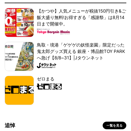
【かつや】人気メニューが税抜150円引き&ご
飯大盛り無料!お得すぎる「感謝祭」は8月14
日まで開催中。
鳥取・境港「ゲゲゲの妖怪楽園」限定だった
鬼太郎グッズ買える 銀座・博品館TOY PARK
へ急げ【8/8~31】|Jタウンネット
ゼロまる
追悼
一覧を見る