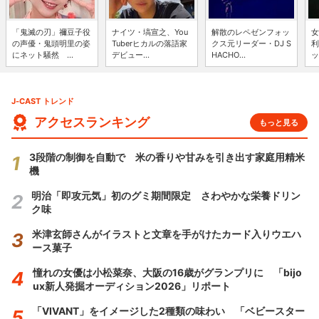
「鬼滅の刃」禰豆子役
ナイツ・塙宣之、You
解散のレペゼンフォッ
女
の声優・鬼頭明里の姿
Tuberヒカルの落語家
クス元リーダー・DJ S
利
にネット騒然 ...
デビュー...
HACHO...
ッ
J-CAST トレンド
アクセスランキング
もっと見る
3段階の制御を自動で 米の香りや甘みを引き出す家庭用精米
機
明治「即攻元気」初のグミ期間限定 さわやかな栄養ドリン
ク味
米津玄師さんがイラストと文章を手がけたカード入りウエハ
ース菓子
憧れの女優は小松菜奈、大阪の16歳がグランプリに 「bijo
ux新人発掘オーディション2026」リポート
「VIVANT」をイメージした2種類の味わい 「ベビースター