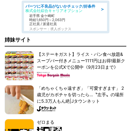
パーツに不良品がないかチェック/好条件
＞
株式会社綜合キャリアオプション
岩手県 金ケ崎町
時給1,650円～2,063円
正社員 / 派遣社員
スポンサー：求人ボックス
姉妹サイト
【ステーキガスト】ライス・パン食べ放題&
スープバー付きメニュー1111円はお得!最新ク
ーポンを公式Xで公開中《9月23日まで》
「めちゃくちゃ遠すぎ」「可愛すぎます」 2
歳児がカボチャを切ったら...〝左手〟の場所
に5.3万人もん絶|Jタウンネット
ゼロまる