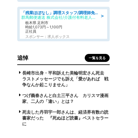
「残業ほぼなし」調理スタッフ/調理師免許必須/正職員/日勤のみ/介護付き有料老人ホーム/社会保障完備
＞
群馬郵便逓送 株式会社/介護付有料老人ホーム ふる里
栃木県 足利市
時給1,073円～1,100円
正社員
スポンサー：求人ボックス
追悼
一覧を見る
長崎市出身・平和訴えた美輪明宏さん死去
ラストメッセージでも訴え「愛があれば 戦
争なんか起こりません」
つげ義春さんと白土三平さん カリスマ漫画
家、二人の「違い」とは？
死去した丹羽宇一郎さんは、経済界有数の読
書家だった 『死ぬほど読書』ベストセラー
に