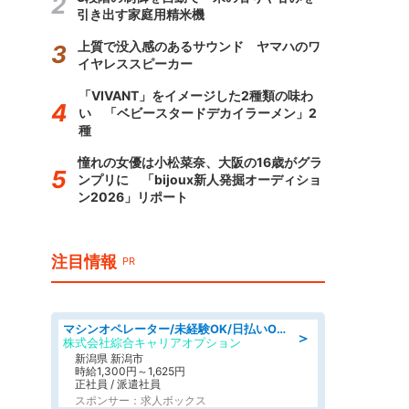
引き出す家庭用精米機
上質で没入感のあるサウンド ヤマハのワ
イヤレススピーカー
「VIVANT」をイメージした2種類の味わ
い 「ベビースタードデカイラーメン」2
種
憧れの女優は小松菜奈、大阪の16歳がグラ
ンプリに 「bijoux新人発掘オーディショ
ン2026」リポート
注目情報
PR
マシンオペレーター/未経験OK/日払いOK/寮費無料/交替制/20・30・40代活躍中
＞
株式会社綜合キャリアオプション
新潟県 新潟市
時給1,300円～1,625円
正社員 / 派遣社員
スポンサー：求人ボックス